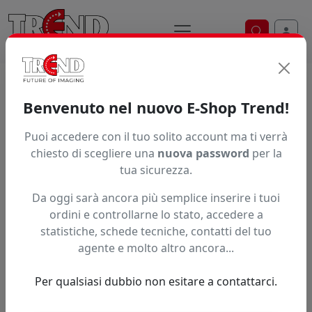
Ricerca ve
Home / Prodotti / ... / Fy19sc141
Benvenuto nel nuovo E-Shop Trend!
Puoi accedere con il tuo solito account ma ti verrà
Articolo non trovato.
chiesto di scegliere una
nuova password
per la
tua sicurezza.
Feedback
Da oggi sarà ancora più semplice inserire i tuoi
Hai trovato questo prodotto ad un prezzo più basso?
ordini e controllarne lo stato, accedere a
statistiche, schede tecniche, contatti del tuo
Fai una segnalazione
agente e molto altro ancora...
Per qualsiasi dubbio non esitare a contattarci.
Confronta con articoli simili