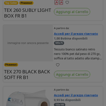
stampa a sublimazione diretta e
Top Seller
Phaseout
indiretta, morbido al tatto. Dotato
Preferiti
TEX 260 SUBLY LIGHT
di certificato FR Bs1d0 e
Aggiungi al Carrello
trattamento antipiega
BOX FR B1
(creaseless). Prodotto 100% PVC
free.
A partire da:
Accedi per il prezzo riservato
1,00 Bobina disponibili
505x75
Tessuto bianco satinato retro
nero 100% pet dal peso di 270 gr.,
soffice al tatto adatto alla stampa
sublimatica diretta e indiretta, UV
Phaseout
e latex. Trattamento "creasless -
Preferiti
TEX 270 BLACK BACK
antipiega" per la realizzazione di
Aggiungi al Carrello
fondali , dotato di certificato FR:
SOFT FR B1
Bs1d0
A partire da:
Accedi per il prezzo riservato
0,93 bo disponibili
155x100