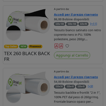
A partire da:
Accedi per il prezzo riservato
86,00 Bobine disponibili
[+11]
320x100
500x100
320x90
Tessuto bianco satinato con retro
coprente nero in PU. 100%
poliestere, peso 260gr.
Trattamento "creasless -
Top Seller
NEW
Phaseout
antipiega". Dotato di certificato
Preferiti
TEX 260 BLACK BACK
FR Bs1d0. Adatto alla stampa
Aggiungi al Carrello
sublimatica diretta e indiretta, UV
FR
e latex.
A partire da:
Accedi per il prezzo riservato
54,00 Bobine disponibili
[+9]
320x50
320x43
320x45
Tessuto backlite e frontlit "2 in 1",
100% PET dal peso di 260gr/mq.
Frontale bianco opaco per