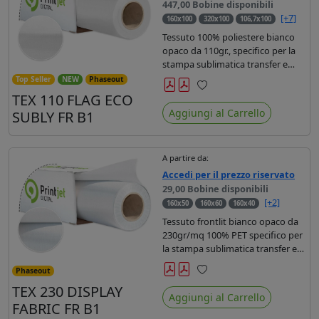
447,00 Bobine disponibili
[+7]
160x100
320x100
106,7x100
Tessuto 100% poliestere bianco
opaco da 110gr., specifico per la
stampa sublimatica transfer e
diretta. Ideale per la realizzazione
Top Seller
NEW
Phaseout
di stendardi e bandiere, grazie al
TEX 110 FLAG ECO
Preferiti
passaggio dell'inchiostro su
Aggiungi al Carrello
SUBLY FR B1
entrambi i lati. Dotato di
certificato FR B1.
A partire da:
Accedi per il prezzo riservato
29,00 Bobine disponibili
[+2]
160x50
160x60
160x40
Tessuto frontlit bianco opaco da
230gr/mq 100% PET specifico per
la stampa sublimatica transfer e
diretta o latex. Dotato di
Phaseout
certificato FR e trattamento
Preferiti
TEX 230 DISPLAY
antipiega (creaseless)
Aggiungi al Carrello
Occhiellabile e cucibile. Tagliabile a
FABRIC FR B1
freddo, a caldo e ultrasuoni.