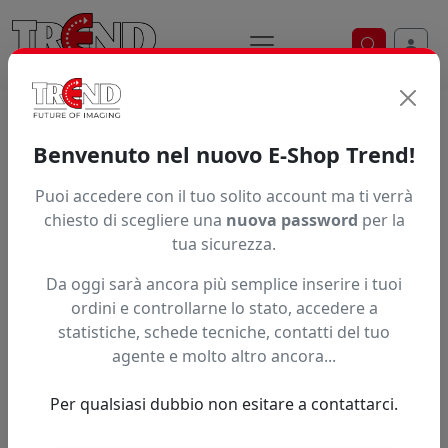
Ricerca ve
Home / Prodotti / ... / Tessuti
Benvenuto nel nuovo E-Shop Trend!
Tessuti per stampa sublimatica
Puoi accedere con il tuo solito account ma ti verrà
Scopri i tessuti in bobina ideali per stampa sublimatica
chiesto di scegliere una
nuova password
per la
su abbigliamento sportivo, bandiere e display
tua sicurezza.
retroilluminati. Garantiscono qualità di stampa
Da oggi sarà ancora più semplice inserire i tuoi
superiore e colori brillanti, con durata nel tempo e
ordini e controllarne lo stato, accedere a
resistenza al lavaggio. Trova la grammatura perfetta.
statistiche, schede tecniche, contatti del tuo
Brand
agente e molto altro ancora...
Per qualsiasi dubbio non esitare a contattarci.
Ordinamento