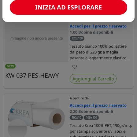
INIZIA AD ESPLORARE
A partire da:
Accedi per il prezzo riservato
1,00 Bobina disponibili
320x100
Tessuto bianco 100% poliestere
dal peso di 220 gr. a maglia
pesante e leggermente elastico
adatto alla stampa sublimatica
NEW
diretta e indiretta, UV e latex.
Preferiti
KW 037 PES-HEAVY
Trattamento "creasless -
Aggiungi al Carrello
antipiega" per la realizzazione di
fondali , dotato di certificato FR.
A partire da:
Accedi per il prezzo riservato
2,20 Bobine disponibili
100x10
160x100
Tessuto Krea 100% PET, 190gr/mq.
per stampa solvente uv latex e
sublimazione, Certificato OEKO