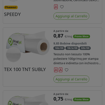
TEX e Flame retardant DIN 4102
Phaseout
B1 / NFPA 701 / BS 5867 Part 2
Preferiti
SPEEDY
Type B
Aggiungi al Carrello
A partire da:
0,87
€/mq
Promo Mese
9,85 Bobine disponibili
160x100
106.5x100
320x100
Tessuto non tessuto 100%
poliestere 100gr/mq per stampa
diretta e indiretta con inchiostro
sublimatico, latex e uv.
TEX 100 TNT SUBLY
Preferiti
Aggiungi al Carrello
A partire da:
0,75
€/mq
Promo Mese