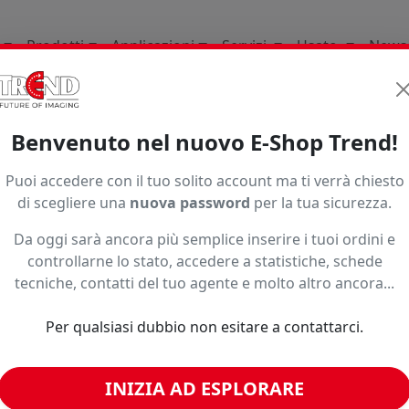
Prodotti
Applicazioni
Servizi
Usato
News
ri
Originali
Keundo Uv
Benvenuto nel nuovo E-Shop Trend!
Ordinamento
Puoi accedere con il tuo solito account ma ti verrà chiesto
di scegliere una
nuova password
per la tua sicurezza.
Da oggi sarà ancora più semplice inserire i tuoi ordini e
controllarne lo stato, accedere a statistiche, schede
tecniche, contatti del tuo agente e molto altro ancora...
Per qualsiasi dubbio non esitare a contattarci.
INCHIOSTRO
INIZIA AD ESPLORARE
KEUNDO LUV