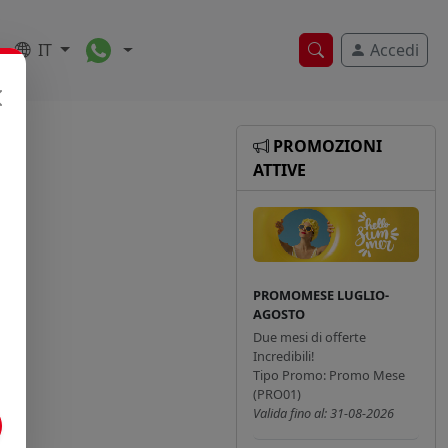
Toggle Dropdown
IT
Accedi
Ricerca veloce
PROMOZIONI
ATTIVE
PROMOMESE LUGLIO-
AGOSTO
Due mesi di offerte
Incredibili!
Tipo Promo: Promo Mese
(PRO01)
Valida fino al: 31-08-2026