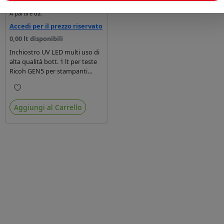
A partire da:
Accedi per il prezzo riservato
0,00 lt disponibili
Inchiostro UV LED multi uso di
alta qualità bott. 1 lt per teste
Ricoh GEN5 per stampanti
Keundo, adatto sia per
materiali flessibili che materiali
Preferiti
rigidi.
Aggiungi al Carrello