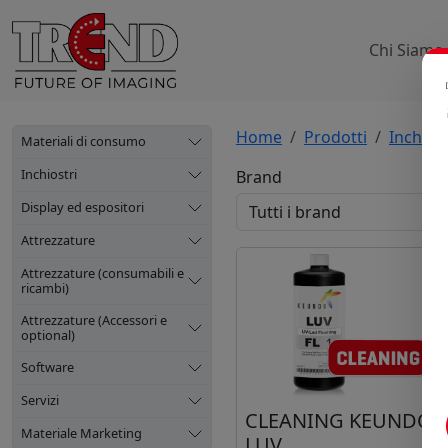
Chi Siamo
Home
Prodotti
Inchiost
Materiali di consumo
Inchiostri
Brand
Display ed espositori
Attrezzature
Attrezzature (consumabili e
ricambi)
Attrezzature (Accessori e
optional)
Software
Servizi
CLEANING KEUNDO
Materiale Marketing
LUV