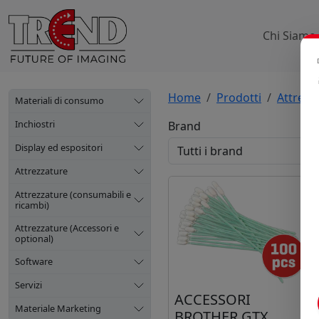
Chi Siamo
Home
Prodotti
Attrezz
Materiali di consumo
Inchiostri
Brand
Display ed espositori
Attrezzature
Attrezzature (consumabili e
ricambi)
Attrezzature (Accessori e
optional)
Software
Servizi
ACCESSORI
Materiale Marketing
BROTHER GTX