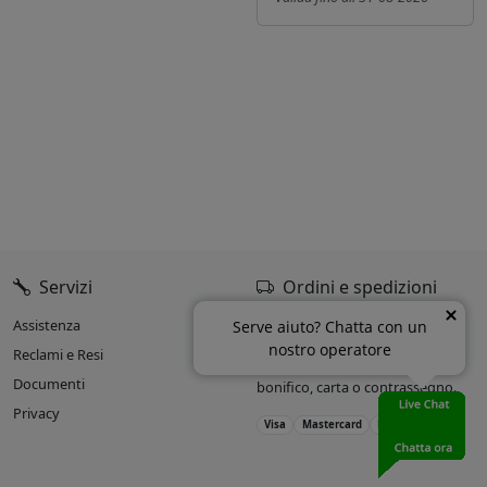
Servizi
Ordini e spedizioni
Assistenza
Oltre il 90% delle spedizioni
Serve aiuto? Chatta con un
entro 24h dall’ordine.
nostro operatore
Reclami e Resi
Accettiamo pagamenti con
Documenti
bonifico, carta o contrassegno.
Privacy
Visa
Mastercard
PayPal