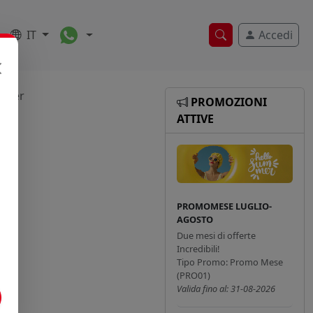
Toggle Dropdown
IT
Accedi
Ricerca veloce
other
PROMOZIONI
ATTIVE
PROMOMESE LUGLIO-
AGOSTO
Due mesi di offerte
Incredibili!
Tipo Promo: Promo Mese
(PRO01)
Valida fino al: 31-08-2026