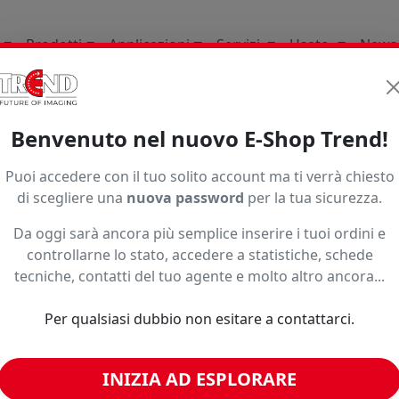
Prodotti
Applicazioni
Servizi
Usato
News
ature Consumabili E Ricambi
Per Plotter Da Stampa
Br
Benvenuto nel nuovo E-Shop Trend!
Ordinamento
Puoi accedere con il tuo solito account ma ti verrà chiesto
di scegliere una
nuova password
per la tua sicurezza.
Da oggi sarà ancora più semplice inserire i tuoi ordini e
controllarne lo stato, accedere a statistiche, schede
tecniche, contatti del tuo agente e molto altro ancora...
Per qualsiasi dubbio non esitare a contattarci.
BROTHER T-LOCK
INIZIA AD ESPLORARE