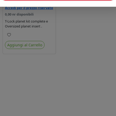
A partire da:
Accedi per il prezzo riservato
0,00 nr disponibili
T-Lock planet kit complete e
Oversized planet insert .
Preferiti
Aggiungi al Carrello