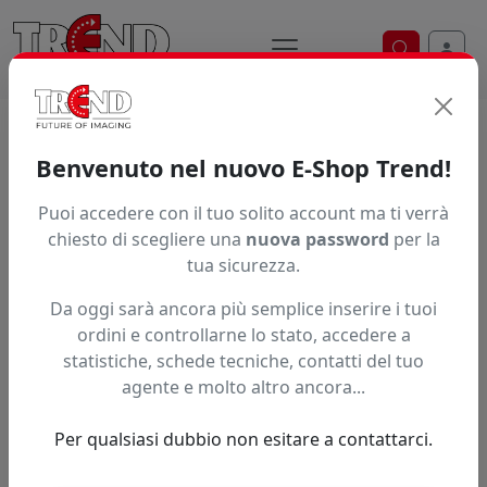
Ricerca ve
Home / Prodotti / ... / Ried
Benvenuto nel nuovo E-Shop Trend!
Brand
Puoi accedere con il tuo solito account ma ti verrà
chiesto di scegliere una
nuova password
per la
tua sicurezza.
Ordinamento
Da oggi sarà ancora più semplice inserire i tuoi
ordini e controllarne lo stato, accedere a
statistiche, schede tecniche, contatti del tuo
A partire da:
agente e molto altro ancora...
Accedi per il prezzo riservato
0,00 nr disponibili
Per qualsiasi dubbio non esitare a contattarci.
Aspiratore fumi DTF-AIR FILTER
per stampanti DTF con 4 filtri ai
carboni attivi