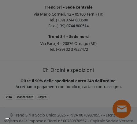
Trend Srl – Sede centrale
Via Mario Corrieri, 12 – 05100 Terni (TR)
Tel. (+39) 0744 800680
Fax. (+39) 0744 800514
Trend Srl – Sede nord
Via Faro, 4 – 20876 Ornago (MI)
Tel. (+39) 02 37927472
Ordini e spedizioni
Oltre il 90% delle spedizioni entro 24h dall’ordine.
Accettiamo pagamenti con bonifico, carta o contrassegno.
Visa
Mastercard
PayPal
© Trend S.r.l a Socio Unico 2026 – P.IVA 00789870557 – Iscrizione al
registro delle imprese di Terni n° 00789870557 – Capitale Sociale Versato
€ 10.400,00. Tutti i marchi citati sono registrati. Tutti i prezzi sono IVA
esclusa.