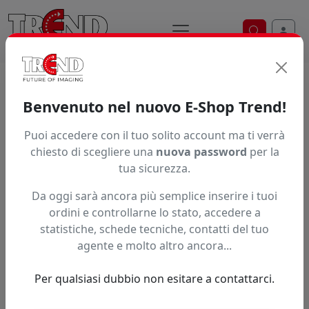
Ricerca ve
Home / Prodotti / ... / Siser
Benvenuto nel nuovo E-Shop Trend!
Brand
Puoi accedere con il tuo solito account ma ti verrà
chiesto di scegliere una
nuova password
per la
tua sicurezza.
Ordinamento
Da oggi sarà ancora più semplice inserire i tuoi
ordini e controllarne lo stato, accedere a
statistiche, schede tecniche, contatti del tuo
A partire da:
agente e molto altro ancora...
Accedi per il prezzo riservato
0,00 nr disponibili
Per qualsiasi dubbio non esitare a contattarci.
Gomma siliconata 40x52 nera per
termopressa TS ONE piatto
inferiore.