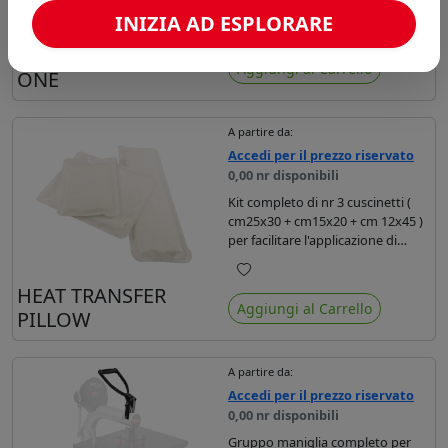
INIZIA AD ESPLORARE
Preferiti
GOMMA SISER TS-
Aggiungi al Carrello
ONE
A partire da:
Accedi per il prezzo riservato
0,00 nr disponibili
Kit completo di nr 3 cuscinetti (
cm25x30 + cm15x20 + cm 12x45 )
per facilitare l'applicazione di
termoadesivo su indumenti
piccoli o difficili.
Preferiti
HEAT TRANSFER
Aggiungi al Carrello
PILLOW
A partire da:
Accedi per il prezzo riservato
0,00 nr disponibili
Gruppo maniglia completo per