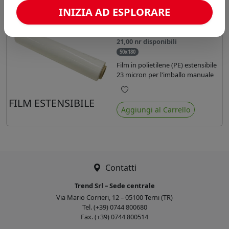
INIZIA AD ESPLORARE
A partire da:
Accedi per il prezzo riservato
21,00 nr disponibili
50x180
Film in polietilene (PE) estensibile
23 micron per l'imballo manuale
Preferiti
FILM ESTENSIBILE
Aggiungi al Carrello
Contatti
Trend Srl – Sede centrale
Via Mario Corrieri, 12 – 05100 Terni (TR)
Tel. (+39) 0744 800680
Fax. (+39) 0744 800514