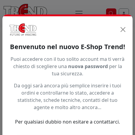
Ricerca ve
Home / Prodotti / ... / Film Estensibile
Benvenuto nel nuovo E-Shop Trend!
Film estensibile per l'imballaggio
Puoi accedere con il tuo solito account ma ti verrà
Scopri il film in polietilene estensibile per la fasciatura
chiesto di scegliere una
nuova password
per la
manuale di pallet o altri imballaggi. Ottima protezione
tua sicurezza.
di bancali e, in genere, dei carichi dagli agenti
Da oggi sarà ancora più semplice inserire i tuoi
atmosferici. Ottima resistenza agli strappi. P
ordini e controllarne lo stato, accedere a
Brand
statistiche, schede tecniche, contatti del tuo
agente e molto altro ancora...
Ordinamento
Per qualsiasi dubbio non esitare a contattarci.