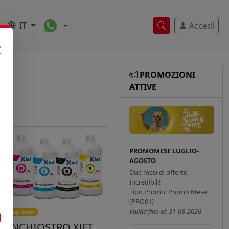
Toggle Dropdown
IT
Accedi
Ricerca veloce
PROMOZIONI
ATTIVE
PROMOMESE LUGLIO-
AGOSTO
Due mesi di offerte
Incredibili!
Tipo Promo: Promo Mese
(PRO01)
Valida fino al: 31-08-2026
Top Seller
INCHIOSTRO XJET