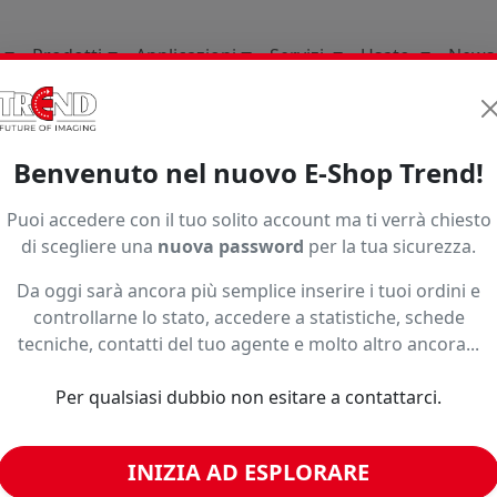
Prodotti
Applicazioni
Servizi
Usato
News
ri
Originali
Xjet Pigmento Tessile Dtf
Benvenuto nel nuovo E-Shop Trend!
Ordinamento
Puoi accedere con il tuo solito account ma ti verrà chiesto
di scegliere una
nuova password
per la tua sicurezza.
Da oggi sarà ancora più semplice inserire i tuoi ordini e
controllarne lo stato, accedere a statistiche, schede
tecniche, contatti del tuo agente e molto altro ancora...
Per qualsiasi dubbio non esitare a contattarci.
CLEANING XJET
Phaseout
INIZIA AD ESPLORARE
JUPITER EX
INCHIOSTRO XJET