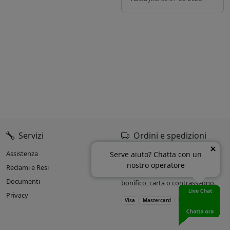
Servizi
Ordini e spedizioni
Assistenza
Oltre il 90% delle spedizioni
Serve aiuto? Chatta con un
entro 24h dall’ordine.
nostro operatore
Reclami e Resi
Accettiamo pagamenti con
Documenti
bonifico, carta o contrassegno.
Privacy
Visa
Mastercard
PayPal