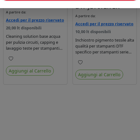
DTF JUPITER ER
A partire da:
A partire da:
Accedi per il prezzo riservato
Accedi per il prezzo riservato
20,00 lt disponibili
10,00 lt disponibili
Cleaning solution base acqua
Inchiostro pigmento tessile alta
per pulizia circuiti, capping e
qualità per stampanti DTF
lavaggio teste per stampanti
specifico per stampanti serie
XJET serie JUPITER EX.
Jupiter ER.
Preferiti
Preferiti
Aggiungi al Carrello
Aggiungi al Carrello