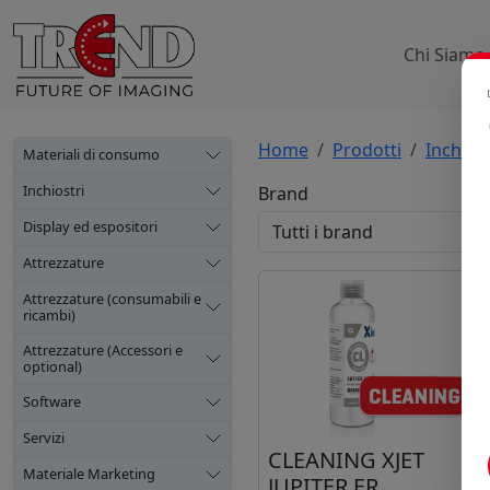
Chi Siamo
Home
Prodotti
Inchiost
Materiali di consumo
Inchiostri
Brand
Display ed espositori
Attrezzature
Attrezzature (consumabili e
ricambi)
Attrezzature (Accessori e
optional)
Software
Servizi
CLEANING XJET
Materiale Marketing
JUPITER ER