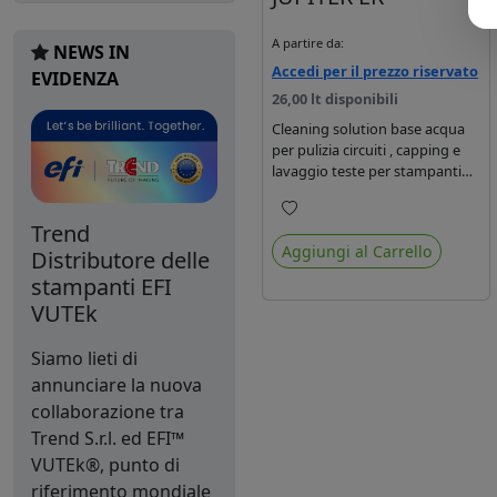
A partire da:
NEWS IN
Accedi per il prezzo riservato
EVIDENZA
26,00 lt disponibili
Cleaning solution base acqua
per pulizia circuiti , capping e
lavaggio teste per stampanti
JET serie JUPITER ER.
Trend
Preferiti
Aggiungi al Carrello
Distributore delle
stampanti EFI
VUTEk
Siamo lieti di
annunciare la nuova
collaborazione tra
Trend S.r.l. ed EFI™
VUTEk®, punto di
riferimento mondiale