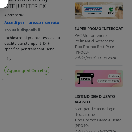
DTF JUPITER EX
A partire da:
Accedi per il prezzo riservato
SUPER PROMO INTERCOAT
158,00 lt disponibili
PVC Monomerici e
Inchiostro pigmento tessile alta
Polimentici Sottocosto!
qualità per stampanti DTF
Tipo Promo: Best Price
specifico per stampanti serie
(PRO03)
Jupiter EX. Dotati di certificato
Valida fino al: 31-08-2026
Oeko-tex eco passport.
Preferiti
Aggiungi al Carrello
LISTINO DEMO USATO
AGOSTO
Stampanti e tecnologie
d'occasione
Tipo Promo: Demo e Usato
(PRO19)
Valida fino al: 31-08-2026