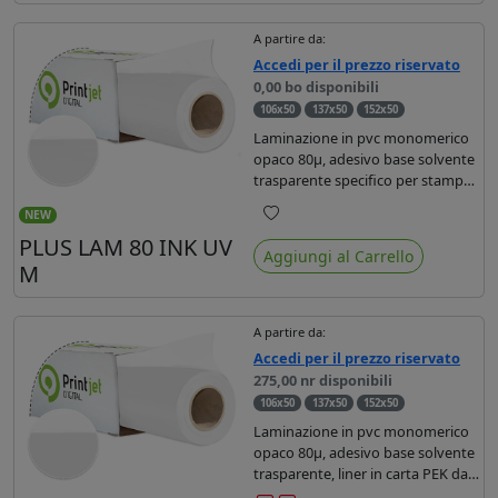
A partire da:
Accedi per il prezzo riservato
0,00 bo disponibili
106x50
137x50
152x50
Laminazione in pvc monomerico
opaco 80µ, adesivo base solvente
trasparente specifico per stampe
con ink UV, liner in carta da 140gr
NEW
monosiliconata. Dotata di filtro uv
Preferiti
PLUS LAM 80 INK UV
e proprietà anti restringenti.
Aggiungi al Carrello
M
A partire da:
Accedi per il prezzo riservato
275,00 nr disponibili
106x50
137x50
152x50
Laminazione in pvc monomerico
opaco 80µ, adesivo base solvente
trasparente, liner in carta PEK da
120gr monosiliconata. Filtro uv