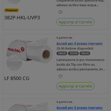
trasparente lucido spessore 80µ,
adesivo acrilico base acqua
permanente, liner in carta
Phaseout
glassine siliconata da 72 gr. Durata
382P-HKL-UVP3
Preferiti
3 anni, ideale per laminare stampe
Aggiungi al Carrello
con ink solvente, eco-solvente e
latex.
A partire da:
Accedi per il prezzo riservato
25,00 Bobine disponibili
160x50
137x50
105x50
Laminazione in pvc monomerico
lucido da 70µ con filtro uv,
adesivo acrilico permanente, liner
in carta da 90r. breve durata, per
LF 8500 CG
superfici piane. Certificato di
Preferiti
resistenza al fuoco Bs1d0.
Aggiungi al Carrello
A partire da:
Accedi per il prezzo riservato