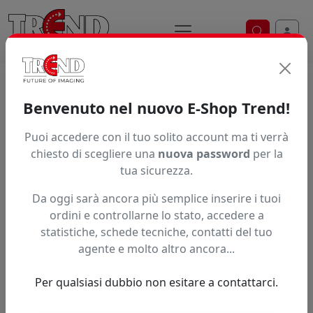
Ricerca ve
Home / Prodotti / ... / Laminazioni Monomeriche
Benvenuto nel nuovo E-Shop Trend!
Laminazioni adesive monomeriche
Puoi accedere con il tuo solito account ma ti verrà
Scopri le laminazioni monomeriche, ideali per stampe
chiesto di scegliere una
nuova password
per la
digitali temporanee su superfici piane. Facili da
tua sicurezza.
applicare, offrono una protezione di base contro graffi
Da oggi sarà ancora più semplice inserire i tuoi
e usura. Perfette per comunicazione visiva indoor,
ordini e controllarne lo stato, accedere a
promozioni e cartellonistica a breve termine.
statistiche, schede tecniche, contatti del tuo
Brand
agente e molto altro ancora...
Per qualsiasi dubbio non esitare a contattarci.
Ordinamento