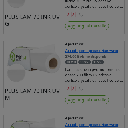
lucido 70µ filtro UV adesivo
acrilico crystal clear specifico per
stampe con inchiostri UV durata 3
PLUS LAM 70 INK UV
anni.
Preferiti
G
Aggiungi al Carrello
A partire da:
Accedi per il prezzo riservato
274,00 Bobine disponibili
106x50
137x50
152x50
Laminazione in pvc monomerico
opaco 70µ filtro UV adesivo
acrilico crystal clear specifico per
stampe con inchiostri UV durata 3
PLUS LAM 70 INK UV
anni.
Preferiti
M
Aggiungi al Carrello
A partire da:
Accedi per il prezzo riservato