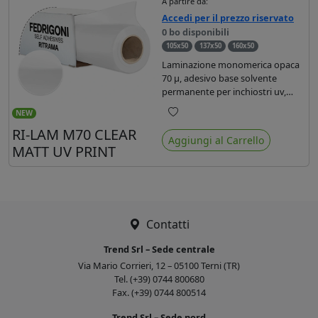
A partire da:
Accedi per il prezzo riservato
0 bo disponibili
105x50
137x50
160x50
Laminazione monomerica opaca
70 µ, adesivo base solvente
permanente per inchiostri uv,
liner in glassine monosiliconata
NEW
bianca 62gr. Dotata di filtro uv,
Preferiti
RI-LAM M70 CLEAR
offre una protezione brillante di
Aggiungi al Carrello
durata media (3 anni in zona 1).
MATT UV PRINT
Contatti
Trend Srl – Sede centrale
Via Mario Corrieri, 12 – 05100 Terni (TR)
Tel. (+39) 0744 800680
Fax. (+39) 0744 800514
Trend Srl – Sede nord