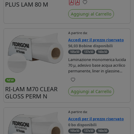
PLUS LAM 80 M
per lavori di breve durata (6-12
Preferiti
mesi).
Aggiungi al Carrello
A partire da:
Accedi per il prezzo riservato
56,03 Bobine disponibili
105x50
137x50
160x50
Laminazione monomerica lucida
70 µ, adesivo base acqua acrilico
permanente, liner in glassine
monosiliconata bianca 62gr.
NEW
Dotata di filtro uv, offre una
Preferiti
RI-LAM M70 CLEAR
protezione brillante di durata
Aggiungi al Carrello
media (3 anni in zona 1).
GLOSS PERM N
A partire da:
Accedi per il prezzo riservato
0 bo disponibili
105x50
137x50
160x50