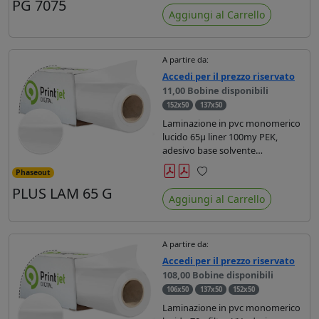
Preferiti
PG 7075
Aggiungi al Carrello
A partire da:
Accedi per il prezzo riservato
11,00 Bobine disponibili
152x50
137x50
Laminazione in pvc monomerico
lucido 65µ liner 100my PEK,
adesivo base solvente
trasparente , per applicazioni di
Phaseout
breve durata.
Preferiti
PLUS LAM 65 G
Aggiungi al Carrello
A partire da:
Accedi per il prezzo riservato
108,00 Bobine disponibili
106x50
137x50
152x50
Laminazione in pvc monomerico