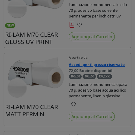
Laminazione monomerica lucida
70 µ, adesivo base solvente
permanente per inchiostri uv,
liner in glassine monosiliconata
NEW
bianca 62gr. Dotata di filtro uv,
Preferiti
RI-LAM M70 CLEAR
offre una protezione brillante di
Aggiungi al Carrello
durata media (3 anni in zona 1).
GLOSS UV PRINT
A partire da:
Accedi per il prezzo riservato
72,00 Bobine disponibili
160x50
105x50
137,2x50
Laminazione monomerica opaca
70 µ, adesivo base acqua acrilico
permanente, liner in glassine
monosiliconata bianca 62gr.
RI-LAM M70 CLEAR
Dotata di filtro uv, offre una
Preferiti
MATT PERM N
protezione brillante di durata
Aggiungi al Carrello
media (3 anni in zona 1).