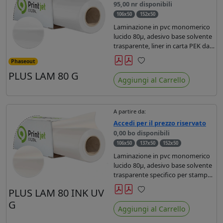
95,00 nr disponibili
106x50
152x50
Laminazione in pvc monomerico
lucido 80µ, adesivo base solvente
trasparente, liner in carta PEK da
120gr monosiliconata. Filtro uv
Phaseout
per lavori di breve durata (6-12
Preferiti
PLUS LAM 80 G
mesi).
Aggiungi al Carrello
A partire da:
Accedi per il prezzo riservato
0,00 bo disponibili
106x50
137x50
152x50
Laminazione in pvc monomerico
lucido 80µ, adesivo base solvente
trasparente specifico per stampe
con ink UV, liner in carta da 140gr
PLUS LAM 80 INK UV
monosiliconata. Dotata di filtro uv
Preferiti
G
e proprietà anti restringenti.
Aggiungi al Carrello