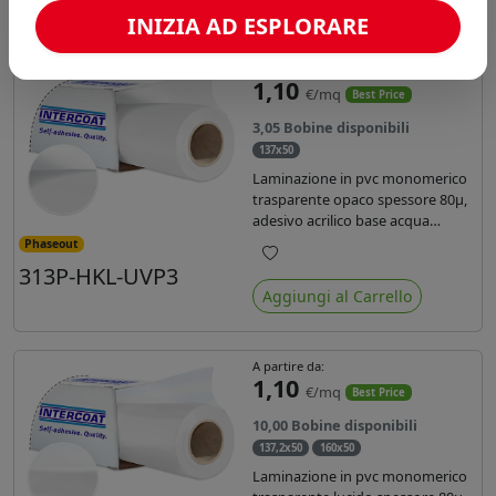
INIZIA AD ESPLORARE
A partire da:
1,10
€/mq
Best Price
3,05 Bobine disponibili
137x50
Laminazione in pvc monomerico
trasparente opaco spessore 80µ,
adesivo acrilico base acqua
permanente specifico per ink uv,
Phaseout
liner in carta kraft da 90gr. Durata
313P-HKL-UVP3
Preferiti
3 anni, dotata di filtro uv, idonea
Aggiungi al Carrello
per stampe con inchiostro
ecosolvente, UV e latex.
A partire da:
1,10
€/mq
Best Price
10,00 Bobine disponibili
137,2x50
160x50
Laminazione in pvc monomerico