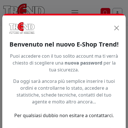
Ricerca ve
Home / Prodotti / ... / Legrand
Benvenuto nel nuovo E-Shop Trend!
Gruppi di continuità Legrand
Puoi accedere con il tuo solito account ma ti verrà
Scopri i gruppi di continuità Legrand, UPS monofase e
chiesto di scegliere una
nuova password
per la
trifase ad alta affidabilità per proteggere server, PC, reti
tua sicurezza.
e impianti industriali. Massima continuità e protezione
Da oggi sarà ancora più semplice inserire i tuoi
energetica per ogni esigenza.
ordini e controllarne lo stato, accedere a
Brand
statistiche, schede tecniche, contatti del tuo
agente e molto altro ancora...
Ordinamento
Per qualsiasi dubbio non esitare a contattarci.