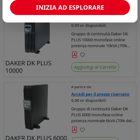
INIZIA AD ESPLORARE
A partire da:
Accedi per il prezzo riservato
0,00 nr disponibili
Gruppo di continuità Daker DK
PLUS 10000 monofase online
potenza nominale 10kVA (70%
della potenza richiesta), 230 V (1P
+ N) autonomia 6 minuti. Cabinet
Preferiti
DAKER DK PLUS
+ gruppo batterie.
Aggiungi al Carrello
10000
A partire da:
Accedi per il prezzo riservato
0,00 nr disponibili
Gruppo di continuità Daker DK
PLUS 6000 monofase online
potenza nominale 6kVA (70% della
potenza richiesta), 230 V (1P + N)
autonomia 3 minuti.
Preferiti
DAKER DK PLUS 6000