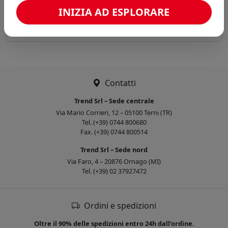
INIZIA AD ESPLORARE
Preferiti
Aggiungi al Carrello
PORTALAMA
Contatti
Trend Srl – Sede centrale
Via Mario Corrieri, 12 – 05100 Terni (TR)
Tel. (+39) 0744 800680
Fax. (+39) 0744 800514
Trend Srl – Sede nord
Via Faro, 4 – 20876 Ornago (MI)
Tel. (+39) 02 37927472
Ordini e spedizioni
Oltre il 90% delle spedizioni entro 24h dall’ordine.