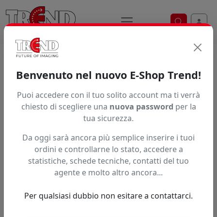
Ricerca ve
Home / Prodotti / ... / Summa
Benvenuto nel nuovo E-Shop Trend!
Brand
Puoi accedere con il tuo solito account ma ti verrà
chiesto di scegliere una
nuova password
per la
tua sicurezza.
Ordinamento
Da oggi sarà ancora più semplice inserire i tuoi
ordini e controllarne lo stato, accedere a
statistiche, schede tecniche, contatti del tuo
A partire da:
agente e molto altro ancora...
Accedi per il prezzo riservato
0,00 nr disponibili
Per qualsiasi dubbio non esitare a contattarci.
Portalama tangenziale per plotter
da taglio Summa class T