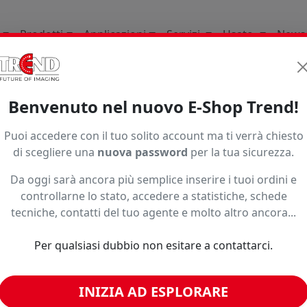
Prodotti
Applicazioni
Servizi
Usato
News
le Marketing
Book
Orafol
Benvenuto nel nuovo E-Shop Trend!
Ordinamento
Puoi accedere con il tuo solito account ma ti verrà chiesto
di scegliere una
nuova password
per la tua sicurezza.
Da oggi sarà ancora più semplice inserire i tuoi ordini e
controllarne lo stato, accedere a statistiche, schede
tecniche, contatti del tuo agente e molto altro ancora...
Per qualsiasi dubbio non esitare a contattarci.
INIZIA AD ESPLORARE