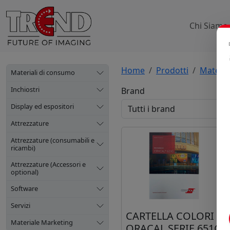
Chi Siamo
Home
Prodotti
Materia
Materiali di consumo
Inchiostri
Brand
Display ed espositori
Attrezzature
Attrezzature (consumabili e
ricambi)
Attrezzature (Accessori e
optional)
Software
Servizi
CARTELLA COLORI
Materiale Marketing
ORACAL SERIE 651G