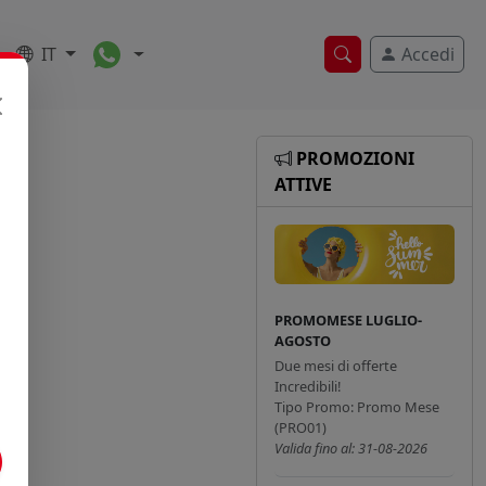
Toggle Dropdown
IT
Accedi
Ricerca veloce
PROMOZIONI
ATTIVE
PROMOMESE LUGLIO-
AGOSTO
Due mesi di offerte
Incredibili!
Tipo Promo: Promo Mese
(PRO01)
Valida fino al: 31-08-2026