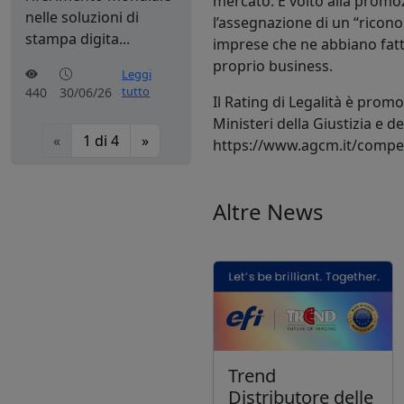
mercato. È volto alla promoz
nelle soluzioni di
l’assegnazione di un “riconos
stampa digita...
imprese che ne abbiano fatto
proprio business.
Leggi
tutto
440
30/06/26
Il Rating di Legalità è prom
Ministeri della Giustizia e 
«
1
di
4
»
https://www.agcm.it/compet
Altre News
Trend
Distributore delle