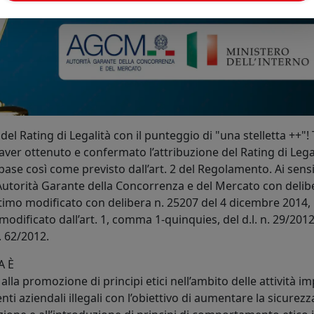
del Rating di Legalità con il punteggio di "una stelletta ++"!
i aver ottenuto e confermato l’attribuzione del Rating di Lega
di base così come previsto dall’art. 2 del Regolamento. Ai sensi
utorità Garante della Concorrenza e del Mercato con delib
mo modificato con delibera n. 25207 del 4 dicembre 2014, in 
 modificato dall’art. 1, comma 1-quinquies, del d.l. n. 29/201
. 62/2012.
A È
lla promozione di principi etici nell’ambito delle attività imp
 aziendali illegali con l’obiettivo di aumentare la sicurezza