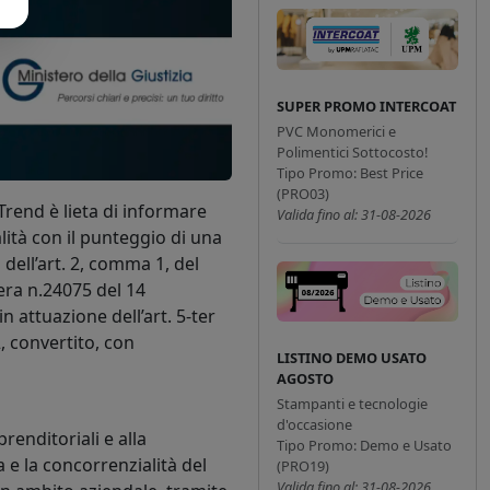
SUPER PROMO INTERCOAT
PVC Monomerici e
Polimentici Sottocosto!
Tipo Promo: Best Price
(PRO03)
 Trend è lieta di informare
Valida fino al: 31-08-2026
lità con il punteggio di una
 dell’art. 2, comma 1, del
era n.24075 del 14
attuazione dell’art. 5-ter
2, convertito, con
LISTINO DEMO USATO
AGOSTO
Stampanti e tecnologie
d'occasione
renditoriali e alla
Tipo Promo: Demo e Usato
 e la concorrenzialità del
(PRO19)
Valida fino al: 31-08-2026