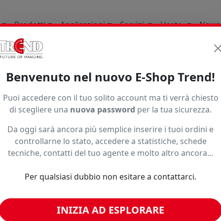
Prodotti
Applicazioni
Servizi
Usato
News
nda Etica E Legale
Benvenuto nel nuovo E-Shop Trend!
Etica e Legale
Puoi accedere con il tuo solito account ma ti verrà chiesto
di scegliere una
nuova password
per la tua sicurezza.
Da oggi sarà ancora più semplice inserire i tuoi ordini e
controllarne lo stato, accedere a statistiche, schede
tecniche, contatti del tuo agente e molto altro ancora...
Per qualsiasi dubbio non esitare a contattarci.
INIZIA AD ESPLORARE