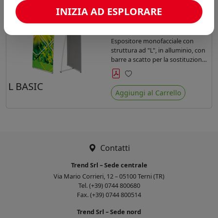
A partire da:
INIZIA AD ESPLORARE
Accedi per il prezzo riservato
88,00 pz disponibili
Espositore monofacciale con
struttura ad "L", in alluminio, con
barre a scatto per la sostituzione
della stampa , borsa inclusa.
Preferiti
L BASIC
Aggiungi al Carrello
Contatti
Trend Srl – Sede centrale
Via Mario Corrieri, 12 – 05100 Terni (TR)
Tel. (+39) 0744 800680
Fax. (+39) 0744 800514
Trend Srl – Sede nord