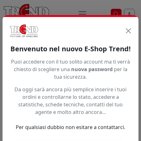
Ricerca ve
Home / Prodotti / ... / L Display
Benvenuto nel nuovo E-Shop Trend!
L display per uso interno
Puoi accedere con il tuo solito account ma ti verrà
Scopri l'espositore monofacciale con struttura ad "L", in
chiesto di scegliere una
nuova password
per la
alluminio, con barre a scatto per la sostituzione della
tua sicurezza.
stampa , borsa inclusa.
Da oggi sarà ancora più semplice inserire i tuoi
Brand
ordini e controllarne lo stato, accedere a
statistiche, schede tecniche, contatti del tuo
agente e molto altro ancora...
Ordinamento
Per qualsiasi dubbio non esitare a contattarci.