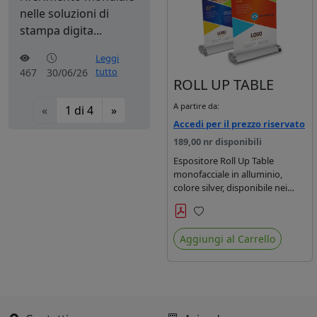
nelle soluzioni di
stampa digita...
Leggi
tutto
467
30/06/26
ROLL UP TABLE
A partire da:
«
1
di
4
»
Accedi per il prezzo riservato
189,00 nr disponibili
Espositore Roll Up Table
monofacciale in alluminio,
colore silver, disponibile nei
formati A3 e A4.
Preferiti
Aggiungi al Carrello