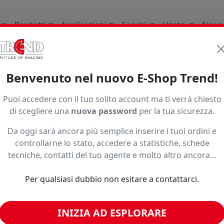
Prodotti
Applicazioni
Servizi
Usato
News
 Ed Espositori
Per Uso Interno Indoor
Roll Up
Benvenuto nel nuovo E-Shop Trend!
per uso interno
Puoi accedere con il tuo solito account ma ti verrà chiesto
, espositori portatili autoavvolgibili ideali per fiere, eventi, 
di scegliere una
nuova password
per la tua sicurezza.
ersonalizzabili, offrono alta visibilità, grafica professionale
Da oggi sarà ancora più semplice inserire i tuoi ordini e
Ordinamento
controllarne lo stato, accedere a statistiche, schede
tecniche, contatti del tuo agente e molto altro ancora...
Per qualsiasi dubbio non esitare a contattarci.
INIZIA AD ESPLORARE