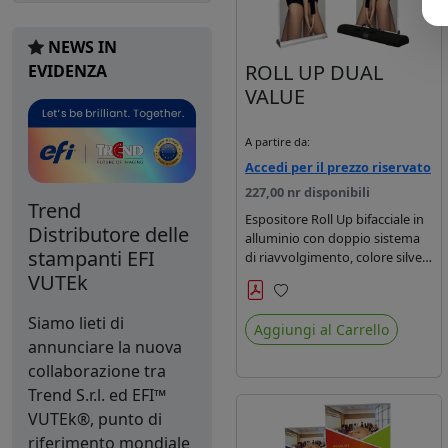
NEWS IN
ROLL UP DUAL
EVIDENZA
VALUE
A partire da:
Accedi per il prezzo riservato
227,00 nr disponibili
Trend
Espositore Roll Up bifacciale in
Distributore delle
alluminio con doppio sistema
stampanti EFI
di riavvolgimento, colore silver
con borsa inclusa.
VUTEk
Preferiti
Siamo lieti di
Aggiungi al Carrello
annunciare la nuova
collaborazione tra
Trend S.r.l. ed EFI™
VUTEk®, punto di
riferimento mondiale