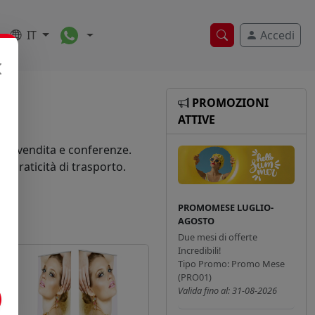
Toggle Dropdown
IT
Accedi
Ricerca veloce
PROMOZIONI
ATTIVE
punti vendita e conferenze.
 e praticità di trasporto.
PROMOMESE LUGLIO-
AGOSTO
Due mesi di offerte
Incredibili!
Tipo Promo: Promo Mese
(PRO01)
Valida fino al: 31-08-2026