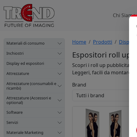
Chi Siamo
Home
Prodotti
Display
Materiali di consumo
Espositori roll up 
Inchiostri
Display ed espositori
Scopri i roll up pubblicitari 
Leggeri, facili da montare e p
Attrezzature
Attrezzature (consumabili e
Brand
ricambi)
Attrezzature (Accessori e
optional)
Software
Servizi
Materiale Marketing