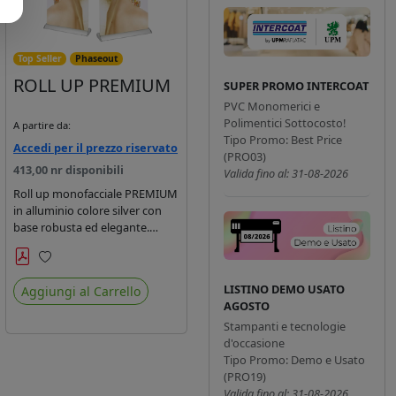
Top Seller
Phaseout
ROLL UP PREMIUM
SUPER PROMO INTERCOAT
PVC Monomerici e
Polimentici Sottocosto!
A partire da:
Tipo Promo: Best Price
Accedi per il prezzo riservato
(PRO03)
413,00 nr disponibili
Valida fino al: 31-08-2026
Roll up monofacciale PREMIUM
in alluminio colore silver con
base robusta ed elegante.
Piedini regolabili e vano più
ampio per contenere grafiche
Preferiti
su supporti fino a 400my. Borsa
LISTINO DEMO USATO
Aggiungi al Carrello
inclusa.
AGOSTO
Stampanti e tecnologie
d'occasione
Tipo Promo: Demo e Usato
(PRO19)
Valida fino al: 31-08-2026