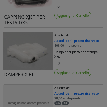
Preferiti
Aggiungi al Carrello
CAPPING XJET PER
TESTA DX5
A partire da:
Accedi per il prezzo riservato
108,00 nr disponibili
Damper per plotter da stampa
Xjet
Preferiti
Aggiungi al Carrello
DAMPER XJET
A partire da:
Accedi per il prezzo riservato
70,00 nr disponibili
x45
x80