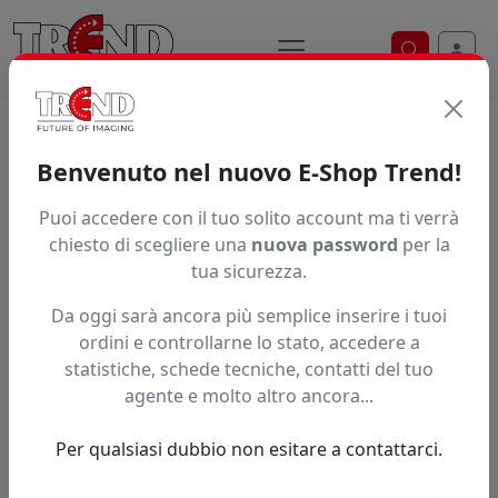
Ricerca ve
Home / Prodotti / ... / Xjet
Benvenuto nel nuovo E-Shop Trend!
Attrezzature per plotter da stampa Xjet
Puoi accedere con il tuo solito account ma ti verrà
Scopri tutti gli accessori e optional per i plotter da
chiesto di scegliere una
nuova password
per la
stampa Xjet per ottimizzare produttività, qualità e
tua sicurezza.
durata della tua macchina. Ideale per stampa digitale su
Da oggi sarà ancora più semplice inserire i tuoi
vinile, tessuti, banner e materiali speciali.
ordini e controllarne lo stato, accedere a
Brand
statistiche, schede tecniche, contatti del tuo
agente e molto altro ancora...
Ordinamento
Per qualsiasi dubbio non esitare a contattarci.