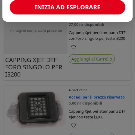
INIZIA AD ESPLORARE
A partire da:
Accedi per il prezzo riservato
27,00 nr disponibili
Capping Xjet per stampanti DTF
con foro singolo per teste i3200
Preferiti
CAPPING XJET DTF
Aggiungi al Carrello
FORO SINGOLO PER
I3200
A partire da:
Accedi per il prezzo riservato
5,00 nr disponibili
Capping Xjet per stampanti DTF
Xjet con teste i3200
Preferiti