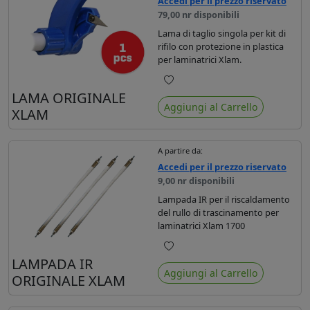
Accedi per il prezzo riservato
79,00 nr disponibili
Lama di taglio singola per kit di
rifilo con protezione in plastica
per laminatrici Xlam.
Preferiti
LAMA ORIGINALE
Aggiungi al Carrello
XLAM
A partire da:
Accedi per il prezzo riservato
9,00 nr disponibili
Lampada IR per il riscaldamento
del rullo di trascinamento per
laminatrici Xlam 1700
Preferiti
LAMPADA IR
Aggiungi al Carrello
ORIGINALE XLAM