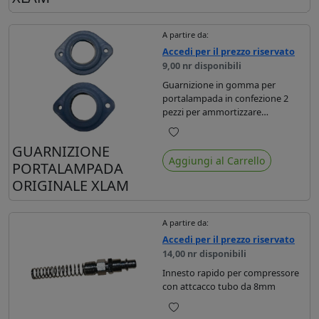
A partire da:
Accedi per il prezzo riservato
9,00 nr disponibili
Guarnizione in gomma per
portalampada in confezione 2
pezzi per ammortizzare
l'oscillazione della lampada
evitando così si rompa.
Preferiti
GUARNIZIONE
Aggiungi al Carrello
PORTALAMPADA
ORIGINALE XLAM
A partire da:
Accedi per il prezzo riservato
14,00 nr disponibili
Innesto rapido per compressore
con attcacco tubo da 8mm