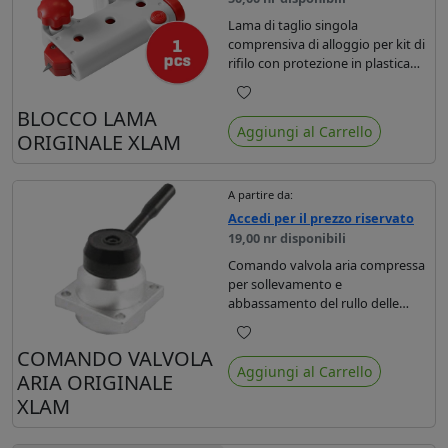
Lama di taglio singola
comprensiva di alloggio per kit di
rifilo con protezione in plastica
per laminatrici Xlam.
Preferiti
BLOCCO LAMA
Aggiungi al Carrello
ORIGINALE XLAM
A partire da:
Accedi per il prezzo riservato
19,00 nr disponibili
Comando valvola aria compressa
per sollevamento e
abbassamento del rullo delle
laminatrici Xlam.
Preferiti
COMANDO VALVOLA
Aggiungi al Carrello
ARIA ORIGINALE
XLAM