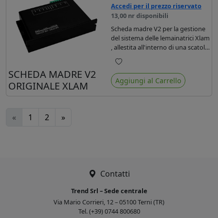
Accedi per il prezzo riservato
13,00 nr disponibili
Scheda madre V2 per la gestione
del sistema delle lemainatrici Xlam
, allestita all'interno di una scatola
di alluminio.
Preferiti
SCHEDA MADRE V2
Aggiungi al Carrello
ORIGINALE XLAM
«
1
2
»
Contatti
Trend Srl – Sede centrale
Via Mario Corrieri, 12 – 05100 Terni (TR)
Tel. (+39) 0744 800680