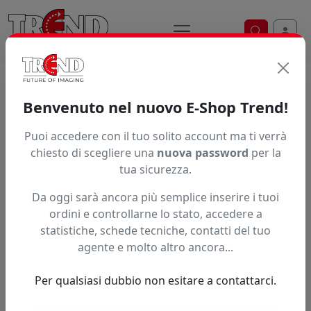
Ricerca ve
Home / Prodotti / ... / Xlam
Benvenuto nel nuovo E-Shop Trend!
Attrezzatura Xlam per laminatrice
Puoi accedere con il tuo solito account ma ti verrà
Scopri il kit antistatico con corda elastica, guanti
chiesto di scegliere una
nuova password
per la
antistatici, panni e 2 magneti. permette di eliminare
tua sicurezza.
l'elettricità statica dai supporti durante la laminazione,
Da oggi sarà ancora più semplice inserire i tuoi
la stampa o altro. La carica statica attira la polvere sulla
ordini e controllarne lo stato, accedere a
pellicola o sulla carta caricata, influendo sulla qualità di
statistiche, schede tecniche, contatti del tuo
stampa o sul montaggio di pellicole adesive. Il kit
agente e molto altro ancora...
antistatico deve toccare la superficie del materiale ed d
è molto pratico per stampanti a rullo, laminatrici,
Per qualsiasi dubbio non esitare a contattarci.
avvolgitori e tutti i sistemi che processano materiali in
rotolo.