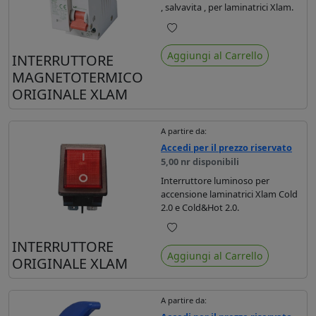
, salvavita , per laminatrici Xlam.
Preferiti
Aggiungi al Carrello
INTERRUTTORE
MAGNETOTERMICO
ORIGINALE XLAM
A partire da:
Accedi per il prezzo riservato
5,00 nr disponibili
Interruttore luminoso per
accensione laminatrici Xlam Cold
2.0 e Cold&Hot 2.0.
Preferiti
INTERRUTTORE
Aggiungi al Carrello
ORIGINALE XLAM
A partire da: