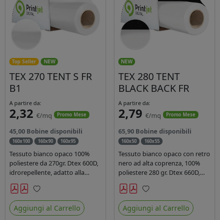
Top Seller
NEW
NEW
TEX 270 TENT S FR
TEX 280 TENT
B1
BLACK BACK FR
A partire da:
A partire da:
2,32
2,79
€/mq
€/mq
Promo Mese
Promo Mese
45,00 Bobine disponibili
65,90 Bobine disponibili
160x100
160x90
160x95
160x50
160x55
Tessuto bianco opaco 100%
Tessuto bianco opaco con retro
poliestere da 270gr. Dtex 600D,
nero ad alta coprenza, 100%
idrorepellente, adatto alla
poliestere 280 gr. Dtex 660D,
stampa solvente, ecosolvente,
idrorepellente, adatto alla
uv, latex (di terza generazione).
stampa sublimatica indiretta.
Preferiti
Preferiti
Ideale per tende ,coperture
Ideale per tende ,coperture
Aggiungi al Carrello
Aggiungi al Carrello
gazebo, prodotti gonfiabili o
gazebo, prodotti gonfiabili o
cuscini di arredamento.
cuscini di arredamento.