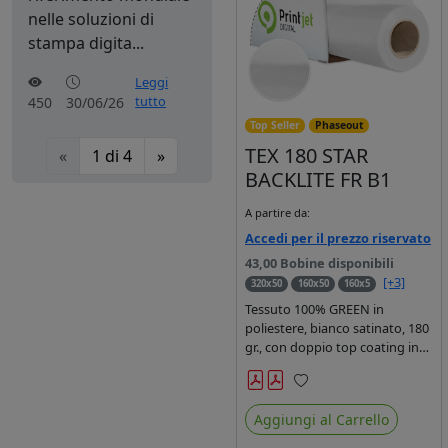
nelle soluzioni di
stampa digita...
Leggi
tutto
450
30/06/26
Top Seller
Phaseout
TEX 180 STAR
«
1
di
4
»
BACKLITE FR B1
A partire da:
Accedi per il prezzo riservato
43,00 Bobine disponibili
[+3]
320x50
160x50
160x5
Tessuto 100% GREEN in
poliestere, bianco satinato, 180
gr., con doppio top coating in
resina per la stampa solvente,
ecosolvente, UV e latex.
Preferiti
Aggiungi al Carrello