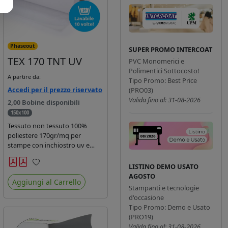
Phaseout
SUPER PROMO INTERCOAT
TEX 170 TNT UV
PVC Monomerici e
Polimentici Sottocosto!
A partire da:
Tipo Promo: Best Price
Accedi per il prezzo riservato
(PRO03)
Valida fino al: 31-08-2026
2,00 Bobine disponibili
150x100
Tessuto non tessuto 100%
poliestere 170gr/mq per
stampe con inchiostro uv e
sublimazione indiretta.
Leggero e resistente,
LISTINO DEMO USATO
Preferiti
occhiellabile e cucibile, non
AGOSTO
Aggiungi al Carrello
saldabile. Ideale per striscioni,
Stampanti e tecnologie
manifestazioni sportive,
d'occasione
pettorali da gara.
Tipo Promo: Demo e Usato
(PRO19)
Valida fino al: 31-08-2026