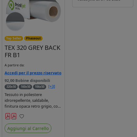
Top Seller
Phaseout
TEX 320 GREY BACK
FR B1
A partire da:
Accedi per il prezzo riservato
92,00 Bobine disponibili
[+3]
320x50
160x50
106x50
Tessuto in poliestere
idrorepellente, saldabile,
finitura opaca retro grigio, con
top coating in PVC 320 gr/mq,
per stampe con inchiostri
Preferiti
solvente, ecosolvente, uv e
Aggiungi al Carrello
latex, certificato Flame
Retardant DIN 4102 classe B1.