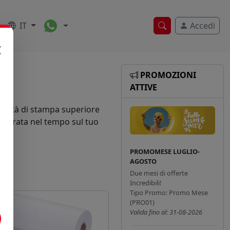
Toggle Dropdown
IT
Accedi
Ricerca veloce
PROMOZIONI
ATTIVE
qualità di stampa superiore
a durata nel tempo sul tuo
PROMOMESE LUGLIO-
AGOSTO
Due mesi di offerte
Incredibili!
Tipo Promo: Promo Mese
(PRO01)
Valida fino al: 31-08-2026