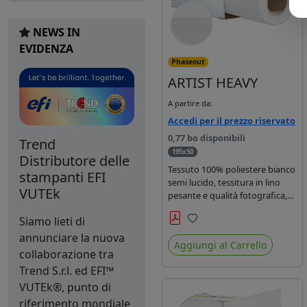
NEWS IN
EVIDENZA
Phaseout
ARTIST HEAVY
A partire da:
Accedi per il prezzo riservato
0,77 bo disponibili
Trend
195x50
Distributore delle
Tessuto 100% poliestere bianco
stampanti EFI
semi lucido, tessitura in lino
VUTEk
pesante e qualità fotografica,
da 280gr
Siamo lieti di
Preferiti
annunciare la nuova
Aggiungi al Carrello
collaborazione tra
Trend S.r.l. ed EFI™
VUTEk®, punto di
riferimento mondiale