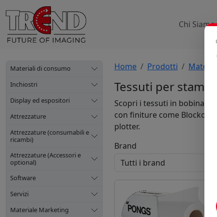
Chi Siamo
Home
Prodotti
Materia
Materiali di consumo
Tessuti per stampa
Inchiostri
Display ed espositori
Scopri i tessuti in bobina i
con finiture come Blockout 
Attrezzature
plotter.
Attrezzature (consumabili e
ricambi)
Brand
Attrezzature (Accessori e
optional)
Software
Servizi
Materiale Marketing