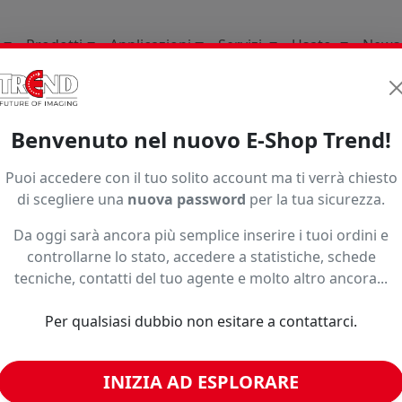
Prodotti
Applicazioni
Servizi
Usato
News
li Di Consumo
Stampa Base Solvente Uv Latex
Tessuti
Benvenuto nel nuovo E-Shop Trend!
 Solvente UV e Latex
Puoi accedere con il tuo solito account ma ti verrà chiesto
deali per display indoor e bandiere. La selezione garantisce 
di scegliere una
nuova password
per la tua sicurezza.
e Backlite. Trova il formato e la grammatura per la massim
Da oggi sarà ancora più semplice inserire i tuoi ordini e
controllarne lo stato, accedere a statistiche, schede
Ordinamento
tecniche, contatti del tuo agente e molto altro ancora...
Per qualsiasi dubbio non esitare a contattarci.
INIZIA AD ESPLORARE