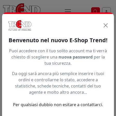
Ricerca ve
Home / Prodotti / ... / Dgi Ecosolvente
Benvenuto nel nuovo E-Shop Trend!
Brand
Puoi accedere con il tuo solito account ma ti verrà
chiesto di scegliere una
nuova password
per la
tua sicurezza.
Ordinamento
Da oggi sarà ancora più semplice inserire i tuoi
ordini e controllarne lo stato, accedere a
statistiche, schede tecniche, contatti del tuo
A partire da:
agente e molto altro ancora...
Accedi per il prezzo riservato
3,00 bt disponibili
Per qualsiasi dubbio non esitare a contattarci.
Cleaning ecosolvente in bottiglia
da 2 litri specifico per DGI VE-
3204X