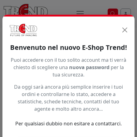
Ricerca ve
Home / Prodotti / ... / Cornici
Benvenuto nel nuovo E-Shop Trend!
Brand
Puoi accedere con il tuo solito account ma ti verrà
chiesto di scegliere una
nuova password
per la
tua sicurezza.
Ordinamento
Da oggi sarà ancora più semplice inserire i tuoi
ordini e controllarne lo stato, accedere a
statistiche, schede tecniche, contatti del tuo
A partire da:
agente e molto altro ancora...
Accedi per il prezzo riservato
21,00 nr disponibili
Per qualsiasi dubbio non esitare a contattarci.
Espositore Bifacciale con cornice
clic clac in alluminio con base
riempibile d’acqua o sabbia per