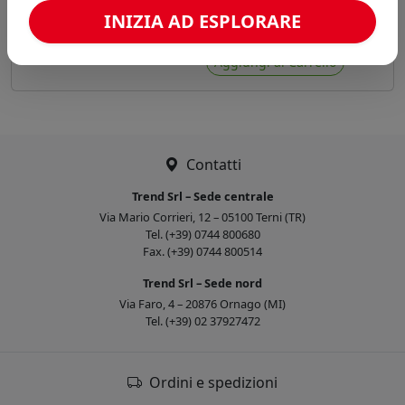
uso esterno. Dotato di maniglia e
INIZIA AD ESPLORARE
ruote per facilitare il trasporto.
Preferiti
DUAL B OUTDOOR
Aggiungi al Carrello
Contatti
Trend Srl – Sede centrale
Via Mario Corrieri, 12 – 05100 Terni (TR)
Tel. (+39) 0744 800680
Fax. (+39) 0744 800514
Trend Srl – Sede nord
Via Faro, 4 – 20876 Ornago (MI)
Tel. (+39) 02 37927472
Ordini e spedizioni