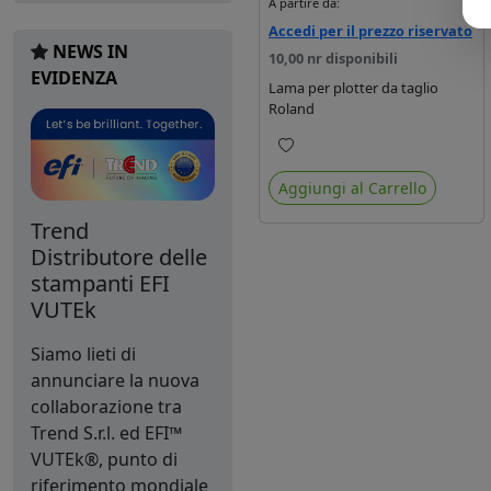
A partire da:
Accedi per il prezzo riservato
NEWS IN
10,00 nr disponibili
EVIDENZA
Lama per plotter da taglio
Roland
Preferiti
Aggiungi al Carrello
Trend
Distributore delle
stampanti EFI
VUTEk
Siamo lieti di
annunciare la nuova
collaborazione tra
Trend S.r.l. ed EFI™
VUTEk®, punto di
riferimento mondiale