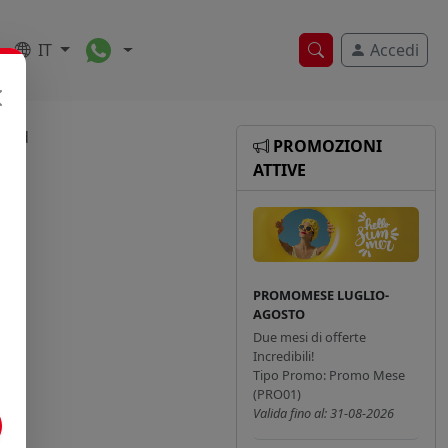
Toggle Dropdown
IT
Accedi
Ricerca veloce
land
PROMOZIONI
ATTIVE
PROMOMESE LUGLIO-
AGOSTO
Due mesi di offerte
Incredibili!
Tipo Promo: Promo Mese
(PRO01)
Valida fino al: 31-08-2026