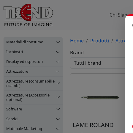
Chi Siamo
Home
Prodotti
Attrezz
Materiali di consumo
Inchiostri
Brand
Display ed espositori
Attrezzature
Attrezzature (consumabili e
ricambi)
Attrezzature (Accessori e
optional)
Software
Servizi
LAME ROLAND
Materiale Marketing