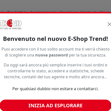
Prodotti
Applicazioni
Servizi
Usato
News
ature Consumabili E Ricambi
Per Plotter Da Stampa
Ro
Benvenuto nel nuovo E-Shop Trend!
Ordinamento
Puoi accedere con il tuo solito account ma ti verrà chiesto
di scegliere una
nuova password
per la tua sicurezza.
Da oggi sarà ancora più semplice inserire i tuoi ordini e
controllarne lo stato, accedere a statistiche, schede
tecniche, contatti del tuo agente e molto altro ancora...
Per qualsiasi dubbio non esitare a contattarci.
INIZIA AD ESPLORARE