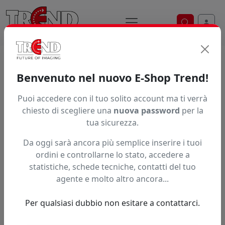
Ricerca ve
Home / Prodotti / ... / Seiko
Benvenuto nel nuovo E-Shop Trend!
Brand
Puoi accedere con il tuo solito account ma ti verrà
chiesto di scegliere una
nuova password
per la
tua sicurezza.
Ordinamento
Da oggi sarà ancora più semplice inserire i tuoi
ordini e controllarne lo stato, accedere a
statistiche, schede tecniche, contatti del tuo
A partire da:
agente e molto altro ancora...
Accedi per il prezzo riservato
2,00 nr disponibili
Per qualsiasi dubbio non esitare a contattarci.
Testa di stampa piezoelettrica
dotata di 510 ugelli attivi,
risoluzione max 720 dpi.