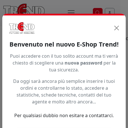
Ricerca veloce
Home / Prodotti / ... / Supporti Ad Adesione Elettrostati
Benvenuto nel nuovo E-Shop Trend!
Supporti ad adesione elettrostatica per
Puoi accedere con il tuo solito account ma ti verrà
stampa Solvente UV e Latex
chiesto di scegliere una
nuova password
per la
Scopri i film elettrostatici in bobina. Ideali per vetri,
tua sicurezza.
garantiscono adesione senza colla e massima
Da oggi sarà ancora più semplice inserire i tuoi
facilità di rimozione. Scegli tra formati e
ordini e controllarne lo stato, accedere a
grammature per la qualità di stampa e durata nel
statistiche, schede tecniche, contatti del tuo
tempo su plotter UV e Latex.
agente e molto altro ancora...
Brand
Per qualsiasi dubbio non esitare a contattarci.