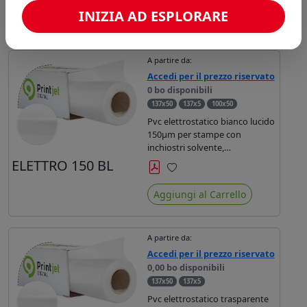
Ordinamento
INIZIA AD ESPLORARE
A partire da:
Accedi per il prezzo riservato
0 bo disponibili
137x50
137x5
100x50
Pvc elettrostatico bianco lucido
150µm per stampe con
inchiostri solvente,
ecosolvente, uv e latex.
ELETTRO 150 BL
Preferiti
Aggiungi al Carrello
A partire da:
Accedi per il prezzo riservato
0,00 bo disponibili
137x50
137x5
Pvc elettrostatico trasparente