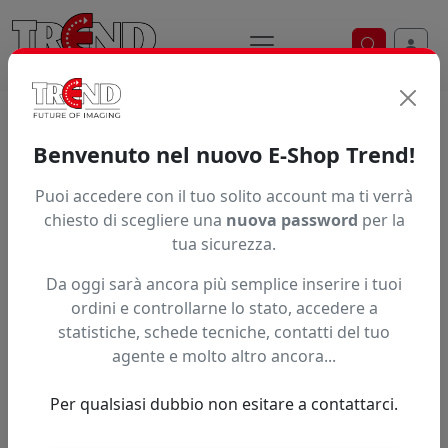
Ricerca ve
Home / Prodotti / ... / Brother Latex
Benvenuto nel nuovo E-Shop Trend!
Brand
Puoi accedere con il tuo solito account ma ti verrà
chiesto di scegliere una
nuova password
per la
tua sicurezza.
Ordinamento
Da oggi sarà ancora più semplice inserire i tuoi
ordini e controllarne lo stato, accedere a
statistiche, schede tecniche, contatti del tuo
A partire da:
agente e molto altro ancora...
Accedi per il prezzo riservato
0,00 nr disponibili
Per qualsiasi dubbio non esitare a contattarci.
Cleaning Brother a resina latex