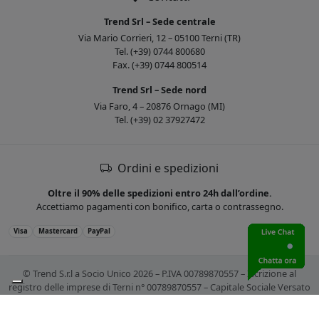
Trend Srl – Sede centrale
Via Mario Corrieri, 12 – 05100 Terni (TR)
Tel. (+39) 0744 800680
Fax. (+39) 0744 800514
Trend Srl – Sede nord
Via Faro, 4 – 20876 Ornago (MI)
Tel. (+39) 02 37927472
Ordini e spedizioni
Oltre il 90% delle spedizioni entro 24h dall’ordine.
Accettiamo pagamenti con bonifico, carta o contrassegno.
Visa
Mastercard
PayPal
© Trend S.r.l a Socio Unico 2026 – P.IVA 00789870557 – Iscrizione al
registro delle imprese di Terni n° 00789870557 – Capitale Sociale Versato
€ 10.400,00. Tutti i marchi citati sono registrati. Tutti i prezzi sono IVA
esclusa.