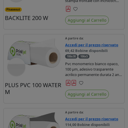
stampa frontale con inchiostri
base acqua. Disponibile in anima
Phaseout
da 2'' o 3''.
Preferiti
BACKLITE 200 W
Aggiungi al Carrello
A partire da:
Accedi per il prezzo riservato
69,42 Bobine disponibili
106x30
106x5
Pvc monomerico bianco opaco,
100 µm, adesivo trasparente
acrilico permanente durata 2 anni,
liner in carta kraft monosiliconata
PLUS PVC 100 WATER
da 140gr. per stampe con
Preferiti
M
inchiostri base acqua.
Aggiungi al Carrello
A partire da:
Accedi per il prezzo riservato
114,00 Bobine disponibili