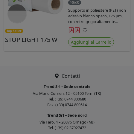
106x30
Supporto in poliestere (PET) non
adesivo bianco opaco, 175 µm,
con retro grigio altamente
coprente, specifico la stampa con
Top Seller
inchiostri base acqua. Prodotto
Preferiti
STOP LIGHT 175 W
PVC-FREE, 100% green.
Aggiungi al Carrello
Contatti
Trend Srl – Sede centrale
Via Mario Corrieri, 12 – 05100 Terni (TR)
Tel. (+39) 0744 800680
Fax. (+39) 0744 800514
Trend Srl – Sede nord
Via Faro, 4 – 20876 Ornago (MI)
Tel. (+39) 02 37927472