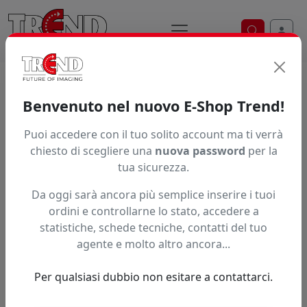
Ricerca ve
Home / Prodotti / ... / Film In Pvc Pet E Pp
Benvenuto nel nuovo E-Shop Trend!
Film in PVC, PET e PP per stampa a base
Puoi accedere con il tuo solito account ma ti verrà
acqua
chiesto di scegliere una
nuova password
per la
Scopri i film non adesivi in bobina, ideali per display
tua sicurezza.
indoor come Backlite e Stop Light. Garantiscono qualità
Da oggi sarà ancora più semplice inserire i tuoi
di stampa superiore e durata nel tempo con inchiostri
ordini e controllarne lo stato, accedere a
Base Acqua. Trova il formato perfetto.
statistiche, schede tecniche, contatti del tuo
Brand
agente e molto altro ancora...
Per qualsiasi dubbio non esitare a contattarci.
Ordinamento