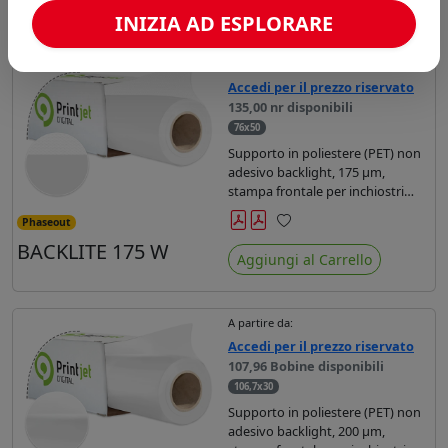
INIZIA AD ESPLORARE
A partire da:
Accedi per il prezzo riservato
135,00 nr disponibili
76x50
Supporto in poliestere (PET) non
adesivo backlight, 175 µm,
stampa frontale per inchiostri
base acqua, uv e latex. Prodotto
Phaseout
PVC-FREE, 100% green.
Preferiti
BACKLITE 175 W
Disponibile in anima da 2'' o 3''.
Aggiungi al Carrello
A partire da:
Accedi per il prezzo riservato
107,96 Bobine disponibili
106,7x30
Supporto in poliestere (PET) non
adesivo backlight, 200 µm,