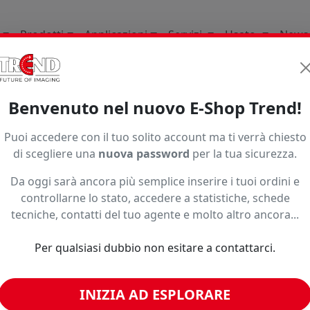
Prodotti
Applicazioni
Servizi
Usato
News
li Di Consumo
Tools Per Il Taglio E Lapplicazione
Benvenuto nel nuovo E-Shop Trend!
nner E Tessuti
Tebgc25131
Puoi accedere con il tuo solito account ma ti verrà chiesto
di scegliere una
nuova password
per la tua sicurezza.
Da oggi sarà ancora più semplice inserire i tuoi ordini e
controllarne lo stato, accedere a statistiche, schede
tecniche, contatti del tuo agente e molto altro ancora...
o ad un prezzo più basso?
Per qualsiasi dubbio non esitare a contattarci.
INIZIA AD ESPLORARE
imili