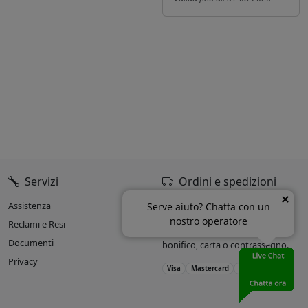
Servizi
Ordini e spedizioni
Assistenza
Oltre il 90% delle spedizioni
Serve aiuto? Chatta con un
entro 24h dall’ordine.
nostro operatore
Reclami e Resi
Accettiamo pagamenti con
Documenti
bonifico, carta o contrassegno.
Privacy
Visa
Mastercard
PayPal