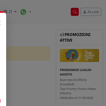
Toggle Dropdown
IT
Accedi
Ricerca veloce
PROMOZIONI
ATTIVE
PROMOMESE LUGLIO-
AGOSTO
Due mesi di offerte
Incredibili!
Tipo Promo: Promo Mese
(PRO01)
Valida fino al: 31-08-2026