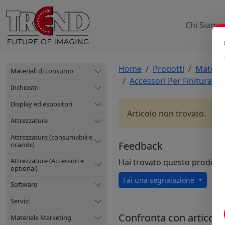
Chi Siamo
Home
Prodotti
Materia
Materiali di consumo
Accessori Per Finitura Ba
Inchiostri
Display ed espositori
Articolo non trovato.
Attrezzature
Attrezzature (consumabili e
Feedback
ricambi)
Attrezzature (Accessori e
Hai trovato questo prodott
optional)
Fai una segnalazione
Software
Servizi
Confronta con articoli s
Materiale Marketing