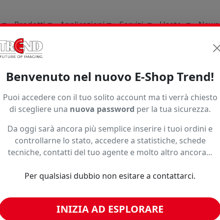
Prodotti
Applicazioni
Servizi
Usato
News
li Di Consumo
Tools Per Il Taglio E Lapplicazione
Benvenuto nel nuovo E-Shop Trend!
nner E Tessuti
6015 0114X3s50
Puoi accedere con il tuo solito account ma ti verrà chiesto
di scegliere una
nuova password
per la tua sicurezza.
Da oggi sarà ancora più semplice inserire i tuoi ordini e
controllarne lo stato, accedere a statistiche, schede
tecniche, contatti del tuo agente e molto altro ancora...
o ad un prezzo più basso?
Per qualsiasi dubbio non esitare a contattarci.
INIZIA AD ESPLORARE
imili