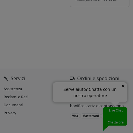
Servizi
Ordini e spedizioni
Assistenza
Oltre il 90% delle spedizioni
Serve aiuto? Chatta con un
entro 24h dall’ordine.
nostro operatore
Reclami e Resi
Accettiamo pagamenti con
Documenti
bonifico, carta o contrassegno.
Privacy
Visa
Mastercard
PayPal