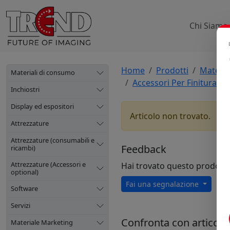
Chi Siamo
Home
Prodotti
Materia
Materiali di consumo
Accessori Per Finitura Ba
Inchiostri
Display ed espositori
Articolo non trovato.
Attrezzature
Attrezzature (consumabili e
Feedback
ricambi)
Attrezzature (Accessori e
Hai trovato questo prodott
optional)
Fai una segnalazione
Software
Servizi
Confronta con articoli s
Materiale Marketing