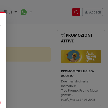
Toggle Dropdown
IT
Accedi
Ricerca veloce
PROMOZIONI
ATTIVE
PROMOMESE LUGLIO-
AGOSTO
Due mesi di offerte
Incredibili!
Tipo Promo: Promo Mese
(PRO01)
Valida fino al: 31-08-2026