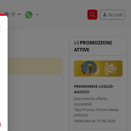
Toggle Dropdown
IT
Accedi
Ricerca veloce
PROMOZIONI
ATTIVE
PROMOMESE LUGLIO-
AGOSTO
Due mesi di offerte
Incredibili!
Tipo Promo: Promo Mese
(PRO01)
Valida fino al: 31-08-2026