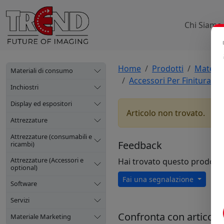
Chi Siamo
Home
Prodotti
Materia
Materiali di consumo
Accessori Per Finitura Ba
Inchiostri
Display ed espositori
Articolo non trovato.
Attrezzature
Attrezzature (consumabili e
Feedback
ricambi)
Attrezzature (Accessori e
Hai trovato questo prodott
optional)
Fai una segnalazione
Software
Servizi
Confronta con articoli s
Materiale Marketing