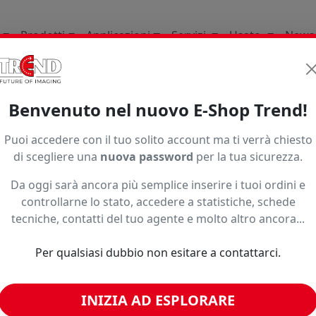
Prodotti
Applicazioni
Servizi
Usato
News
li Di Consumo
Tools Per Il Taglio E Lapplicazione
Benvenuto nel nuovo E-Shop Trend!
nner E Tessuti
6010 0114X3s200
Puoi accedere con il tuo solito account ma ti verrà chiesto
di scegliere una
nuova password
per la tua sicurezza.
Da oggi sarà ancora più semplice inserire i tuoi ordini e
controllarne lo stato, accedere a statistiche, schede
tecniche, contatti del tuo agente e molto altro ancora...
o ad un prezzo più basso?
Per qualsiasi dubbio non esitare a contattarci.
INIZIA AD ESPLORARE
imili