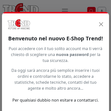
Ricerca ve
Home / Prodotti / ... / Sfprint Thin3a4
Benvenuto nel nuovo E-Shop Trend!
Puoi accedere con il tuo solito account ma ti verrà
Articolo non trovato.
chiesto di scegliere una
nuova password
per la
tua sicurezza.
Feedback
Da oggi sarà ancora più semplice inserire i tuoi
Hai trovato questo prodotto ad un prezzo più basso?
ordini e controllarne lo stato, accedere a
statistiche, schede tecniche, contatti del tuo
Fai una segnalazione
agente e molto altro ancora...
Per qualsiasi dubbio non esitare a contattarci.
Confronta con articoli simili