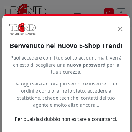
Ricerca ve
Home / Prodotti / ... / Colpc5
Benvenuto nel nuovo E-Shop Trend!
Puoi accedere con il tuo solito account ma ti verrà
Articolo non trovato.
chiesto di scegliere una
nuova password
per la
tua sicurezza.
Feedback
Da oggi sarà ancora più semplice inserire i tuoi
Hai trovato questo prodotto ad un prezzo più basso?
ordini e controllarne lo stato, accedere a
statistiche, schede tecniche, contatti del tuo
Fai una segnalazione
agente e molto altro ancora...
Per qualsiasi dubbio non esitare a contattarci.
Confronta con articoli simili