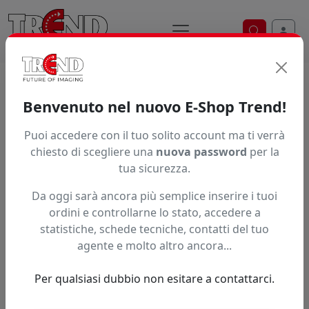
Ricerca ve
Home / Prodotti / ... / Colp Newm75
Benvenuto nel nuovo E-Shop Trend!
Puoi accedere con il tuo solito account ma ti verrà
Articolo non trovato.
chiesto di scegliere una
nuova password
per la
tua sicurezza.
Feedback
Da oggi sarà ancora più semplice inserire i tuoi
Hai trovato questo prodotto ad un prezzo più basso?
ordini e controllarne lo stato, accedere a
statistiche, schede tecniche, contatti del tuo
Fai una segnalazione
agente e molto altro ancora...
Per qualsiasi dubbio non esitare a contattarci.
Confronta con articoli simili