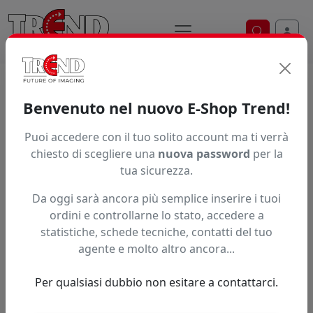
Ricerca ve
Home / Prodotti / ... / Vpsfl40650
Benvenuto nel nuovo E-Shop Trend!
Puoi accedere con il tuo solito account ma ti verrà
Articolo non trovato.
chiesto di scegliere una
nuova password
per la
tua sicurezza.
Feedback
Da oggi sarà ancora più semplice inserire i tuoi
Hai trovato questo prodotto ad un prezzo più basso?
ordini e controllarne lo stato, accedere a
statistiche, schede tecniche, contatti del tuo
Fai una segnalazione
agente e molto altro ancora...
Per qualsiasi dubbio non esitare a contattarci.
Confronta con articoli simili