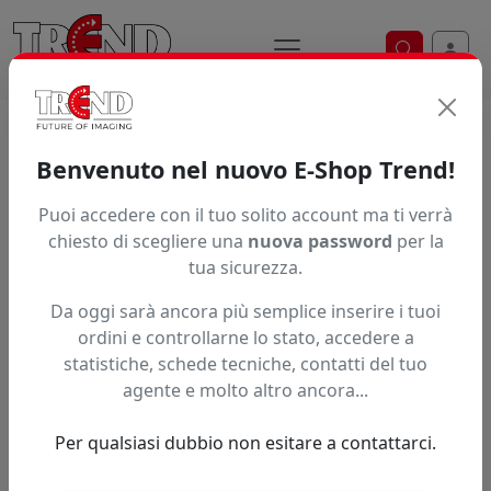
Ricerca ve
Home / Prodotti / ... / Vpsfex43350
Benvenuto nel nuovo E-Shop Trend!
Puoi accedere con il tuo solito account ma ti verrà
Articolo non trovato.
chiesto di scegliere una
nuova password
per la
tua sicurezza.
Feedback
Da oggi sarà ancora più semplice inserire i tuoi
Hai trovato questo prodotto ad un prezzo più basso?
ordini e controllarne lo stato, accedere a
statistiche, schede tecniche, contatti del tuo
Fai una segnalazione
agente e molto altro ancora...
Per qualsiasi dubbio non esitare a contattarci.
Confronta con articoli simili