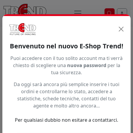
Ricerca ve
Home / Prodotti / ... / Vpsf43150
Benvenuto nel nuovo E-Shop Trend!
Puoi accedere con il tuo solito account ma ti verrà
Articolo non trovato.
chiesto di scegliere una
nuova password
per la
tua sicurezza.
Feedback
Da oggi sarà ancora più semplice inserire i tuoi
Hai trovato questo prodotto ad un prezzo più basso?
ordini e controllarne lo stato, accedere a
statistiche, schede tecniche, contatti del tuo
Fai una segnalazione
agente e molto altro ancora...
Per qualsiasi dubbio non esitare a contattarci.
Confronta con articoli simili