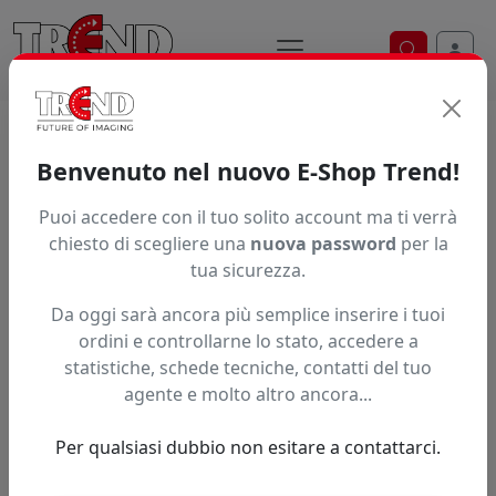
Ricerca ve
Home / Prodotti / ... / Vpsf41850
Benvenuto nel nuovo E-Shop Trend!
Puoi accedere con il tuo solito account ma ti verrà
Articolo non trovato.
chiesto di scegliere una
nuova password
per la
tua sicurezza.
Feedback
Da oggi sarà ancora più semplice inserire i tuoi
Hai trovato questo prodotto ad un prezzo più basso?
ordini e controllarne lo stato, accedere a
statistiche, schede tecniche, contatti del tuo
Fai una segnalazione
agente e molto altro ancora...
Per qualsiasi dubbio non esitare a contattarci.
Confronta con articoli simili