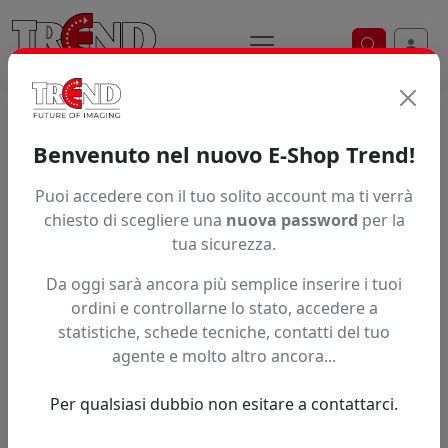
Ricerca ve
Home / Prodotti / ... / Vpsf40150
Benvenuto nel nuovo E-Shop Trend!
Puoi accedere con il tuo solito account ma ti verrà
Articolo non trovato.
chiesto di scegliere una
nuova password
per la
tua sicurezza.
Feedback
Da oggi sarà ancora più semplice inserire i tuoi
Hai trovato questo prodotto ad un prezzo più basso?
ordini e controllarne lo stato, accedere a
statistiche, schede tecniche, contatti del tuo
Fai una segnalazione
agente e molto altro ancora...
Per qualsiasi dubbio non esitare a contattarci.
Confronta con articoli simili