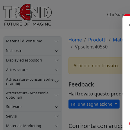
Chi Siamo
Home
Prodotti
Materia
Materiali di consumo
Vpselens40550
Inchiostri
Display ed espositori
Articolo non trovato.
Attrezzature
Attrezzature (consumabili e
Feedback
ricambi)
Attrezzature (Accessori e
Hai trovato questo prodott
optional)
Fai una segnalazione
Software
Servizi
Confronta con articoli s
Materiale Marketing