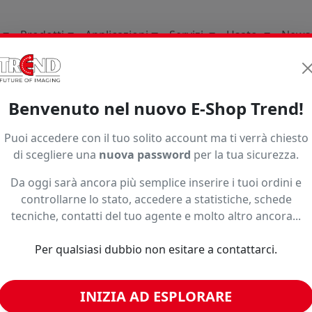
Prodotti
Applicazioni
Servizi
Usato
News
li Di Consumo
Termoadesivi Da Intaglio E Da Stampa
T
Benvenuto nel nuovo E-Shop Trend!
Puoi accedere con il tuo solito account ma ti verrà chiesto
di scegliere una
nuova password
per la tua sicurezza.
Da oggi sarà ancora più semplice inserire i tuoi ordini e
controllarne lo stato, accedere a statistiche, schede
tecniche, contatti del tuo agente e molto altro ancora...
o ad un prezzo più basso?
Per qualsiasi dubbio non esitare a contattarci.
INIZIA AD ESPLORARE
imili