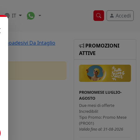
Toggle Dropdown
IT
Accedi
Ricerca veloce
ermoadesivi Da Intaglio
PROMOZIONI
ATTIVE
PROMOMESE LUGLIO-
AGOSTO
Due mesi di offerte
Incredibili!
Tipo Promo: Promo Mese
(PRO01)
Valida fino al: 31-08-2026