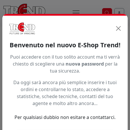
Ricerca ve
Home / Prodotti / ... / Vpsel40250
Benvenuto nel nuovo E-Shop Trend!
Puoi accedere con il tuo solito account ma ti verrà
Articolo non trovato.
chiesto di scegliere una
nuova password
per la
tua sicurezza.
Feedback
Da oggi sarà ancora più semplice inserire i tuoi
Hai trovato questo prodotto ad un prezzo più basso?
ordini e controllarne lo stato, accedere a
statistiche, schede tecniche, contatti del tuo
Fai una segnalazione
agente e molto altro ancora...
Per qualsiasi dubbio non esitare a contattarci.
Confronta con articoli simili