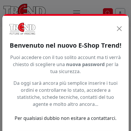
Ricerca ve
Home / Prodotti / ... / Vg4075010
Benvenuto nel nuovo E-Shop Trend!
Puoi accedere con il tuo solito account ma ti verrà
Articolo non trovato.
chiesto di scegliere una
nuova password
per la
tua sicurezza.
Feedback
Da oggi sarà ancora più semplice inserire i tuoi
Hai trovato questo prodotto ad un prezzo più basso?
ordini e controllarne lo stato, accedere a
statistiche, schede tecniche, contatti del tuo
Fai una segnalazione
agente e molto altro ancora...
Per qualsiasi dubbio non esitare a contattarci.
Confronta con articoli simili