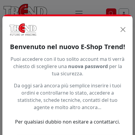
Ricerca ve
Home / Prodotti / ... / Vfl41150
Benvenuto nel nuovo E-Shop Trend!
Puoi accedere con il tuo solito account ma ti verrà
Articolo non trovato.
chiesto di scegliere una
nuova password
per la
tua sicurezza.
Feedback
Da oggi sarà ancora più semplice inserire i tuoi
Hai trovato questo prodotto ad un prezzo più basso?
ordini e controllarne lo stato, accedere a
statistiche, schede tecniche, contatti del tuo
Fai una segnalazione
agente e molto altro ancora...
Per qualsiasi dubbio non esitare a contattarci.
Confronta con articoli simili