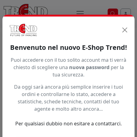
Ricerca ve
Home / Prodotti / ... / Vfl40550
Benvenuto nel nuovo E-Shop Trend!
Puoi accedere con il tuo solito account ma ti verrà
Articolo non trovato.
chiesto di scegliere una
nuova password
per la
tua sicurezza.
Feedback
Da oggi sarà ancora più semplice inserire i tuoi
Hai trovato questo prodotto ad un prezzo più basso?
ordini e controllarne lo stato, accedere a
statistiche, schede tecniche, contatti del tuo
Fai una segnalazione
agente e molto altro ancora...
Per qualsiasi dubbio non esitare a contattarci.
Confronta con articoli simili