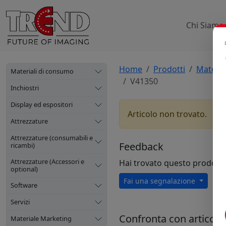
Chi Siamo
Home
Prodotti
Materia
Materiali di consumo
V41350
Inchiostri
Display ed espositori
Articolo non trovato.
Attrezzature
Attrezzature (consumabili e
Feedback
ricambi)
Attrezzature (Accessori e
Hai trovato questo prodott
optional)
Fai una segnalazione
Software
Servizi
Confronta con articoli s
Materiale Marketing