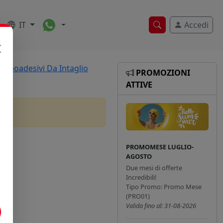
Toggle Dropdown
IT
Accedi
Ricerca veloce
ermoadesivi Da Intaglio
PROMOZIONI
ATTIVE
PROMOMESE LUGLIO-
AGOSTO
Due mesi di offerte
Incredibili!
Tipo Promo: Promo Mese
(PRO01)
Valida fino al: 31-08-2026