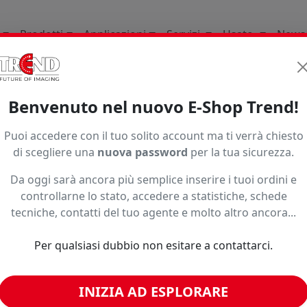
Prodotti
Applicazioni
Servizi
Usato
News
li Di Consumo
Termoadesivi Da Intaglio E Da Stampa
T
Benvenuto nel nuovo E-Shop Trend!
Puoi accedere con il tuo solito account ma ti verrà chiesto
di scegliere una
nuova password
per la tua sicurezza.
Da oggi sarà ancora più semplice inserire i tuoi ordini e
controllarne lo stato, accedere a statistiche, schede
tecniche, contatti del tuo agente e molto altro ancora...
o ad un prezzo più basso?
Per qualsiasi dubbio non esitare a contattarci.
INIZIA AD ESPLORARE
imili