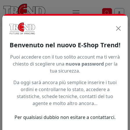
Ricerca ve
Home / Prodotti / ... / V41250
Benvenuto nel nuovo E-Shop Trend!
Puoi accedere con il tuo solito account ma ti verrà
Articolo non trovato.
chiesto di scegliere una
nuova password
per la
tua sicurezza.
Feedback
Da oggi sarà ancora più semplice inserire i tuoi
Hai trovato questo prodotto ad un prezzo più basso?
ordini e controllarne lo stato, accedere a
statistiche, schede tecniche, contatti del tuo
Fai una segnalazione
agente e molto altro ancora...
Per qualsiasi dubbio non esitare a contattarci.
Confronta con articoli simili