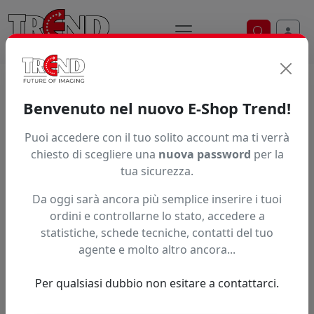
Ricerca ve
Home / Prodotti / ... / V405gr50x30
Benvenuto nel nuovo E-Shop Trend!
Puoi accedere con il tuo solito account ma ti verrà
Articolo non trovato.
chiesto di scegliere una
nuova password
per la
tua sicurezza.
Feedback
Da oggi sarà ancora più semplice inserire i tuoi
Hai trovato questo prodotto ad un prezzo più basso?
ordini e controllarne lo stato, accedere a
statistiche, schede tecniche, contatti del tuo
Fai una segnalazione
agente e molto altro ancora...
Per qualsiasi dubbio non esitare a contattarci.
Confronta con articoli simili