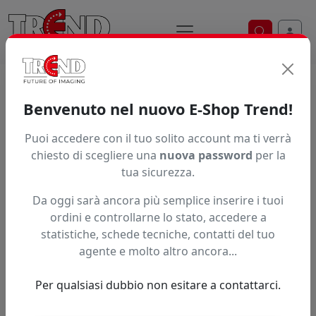
Ricerca ve
Home / Prodotti / ... / Sq763350
Benvenuto nel nuovo E-Shop Trend!
Puoi accedere con il tuo solito account ma ti verrà
Articolo non trovato.
chiesto di scegliere una
nuova password
per la
tua sicurezza.
Feedback
Da oggi sarà ancora più semplice inserire i tuoi
Hai trovato questo prodotto ad un prezzo più basso?
ordini e controllarne lo stato, accedere a
statistiche, schede tecniche, contatti del tuo
Fai una segnalazione
agente e molto altro ancora...
Per qualsiasi dubbio non esitare a contattarci.
Confronta con articoli simili