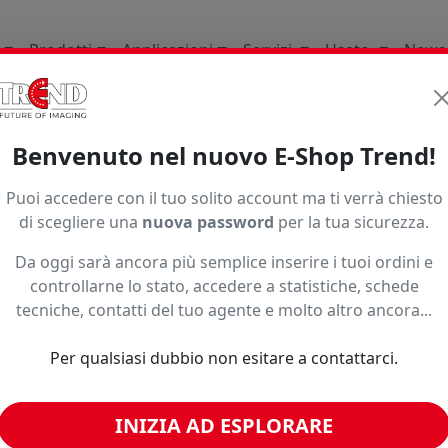
Prodotti
Applicazioni
Servizi
Usato
News
li Di Consumo
Termoadesivi Da Intaglio E Da Stampa
T
Benvenuto nel nuovo E-Shop Trend!
Puoi accedere con il tuo solito account ma ti verrà chiesto
di scegliere una
nuova password
per la tua sicurezza.
Da oggi sarà ancora più semplice inserire i tuoi ordini e
controllarne lo stato, accedere a statistiche, schede
tecniche, contatti del tuo agente e molto altro ancora...
o ad un prezzo più basso?
Per qualsiasi dubbio non esitare a contattarci.
INIZIA AD ESPLORARE
imili