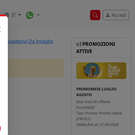
Toggle Dropdown
IT
Accedi
Ricerca veloce
ermoadesivi Da Intaglio
PROMOZIONI
ATTIVE
PROMOMESE LUGLIO-
AGOSTO
Due mesi di offerte
Incredibili!
Tipo Promo: Promo Mese
(PRO01)
Valida fino al: 31-08-2026