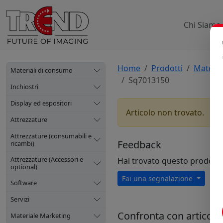
Chi Siamo
Home
Prodotti
Materia
Materiali di consumo
Sq7013150
Inchiostri
Display ed espositori
Articolo non trovato.
Attrezzature
Attrezzature (consumabili e
Feedback
ricambi)
Attrezzature (Accessori e
Hai trovato questo prodott
optional)
Fai una segnalazione
Software
Servizi
Confronta con articoli s
Materiale Marketing