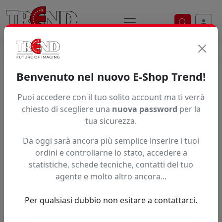
Ricerca ve
Home / Prodotti / ... / Sq66050
Benvenuto nel nuovo E-Shop Trend!
Puoi accedere con il tuo solito account ma ti verrà
Articolo non trovato.
chiesto di scegliere una
nuova password
per la
tua sicurezza.
Feedback
Da oggi sarà ancora più semplice inserire i tuoi
Hai trovato questo prodotto ad un prezzo più basso?
ordini e controllarne lo stato, accedere a
statistiche, schede tecniche, contatti del tuo
Fai una segnalazione
agente e molto altro ancora...
Per qualsiasi dubbio non esitare a contattarci.
Confronta con articoli simili