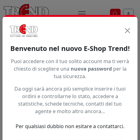
Ricerca ve
Home / Prodotti / ... / S42150
Benvenuto nel nuovo E-Shop Trend!
Puoi accedere con il tuo solito account ma ti verrà
Articolo non trovato.
chiesto di scegliere una
nuova password
per la
tua sicurezza.
Feedback
Da oggi sarà ancora più semplice inserire i tuoi
Hai trovato questo prodotto ad un prezzo più basso?
ordini e controllarne lo stato, accedere a
statistiche, schede tecniche, contatti del tuo
Fai una segnalazione
agente e molto altro ancora...
Per qualsiasi dubbio non esitare a contattarci.
Confronta con articoli simili