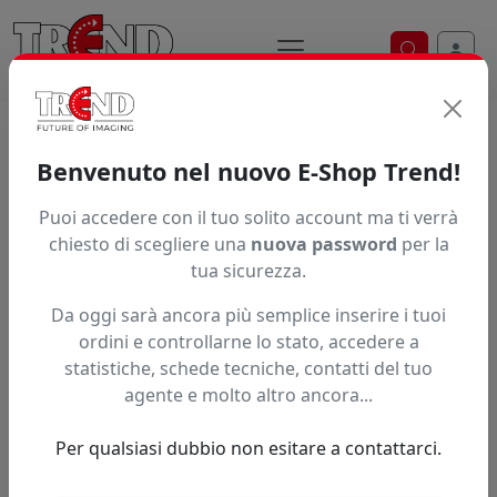
Ricerca ve
Home / Prodotti / ... / S40750
Benvenuto nel nuovo E-Shop Trend!
Puoi accedere con il tuo solito account ma ti verrà
Articolo non trovato.
chiesto di scegliere una
nuova password
per la
tua sicurezza.
Feedback
Da oggi sarà ancora più semplice inserire i tuoi
Hai trovato questo prodotto ad un prezzo più basso?
ordini e controllarne lo stato, accedere a
statistiche, schede tecniche, contatti del tuo
Fai una segnalazione
agente e molto altro ancora...
Per qualsiasi dubbio non esitare a contattarci.
Confronta con articoli simili