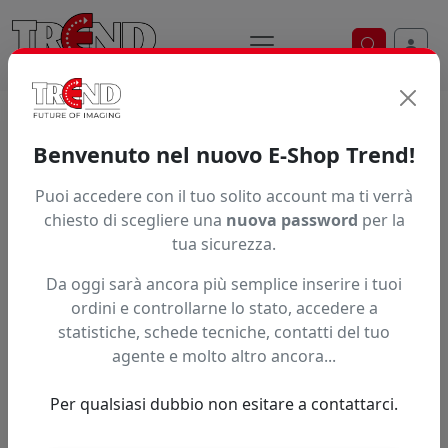
Ricerca ve
Home / Prodotti / ... / H5000750
Benvenuto nel nuovo E-Shop Trend!
Puoi accedere con il tuo solito account ma ti verrà
Articolo non trovato.
chiesto di scegliere una
nuova password
per la
tua sicurezza.
Feedback
Da oggi sarà ancora più semplice inserire i tuoi
Hai trovato questo prodotto ad un prezzo più basso?
ordini e controllarne lo stato, accedere a
statistiche, schede tecniche, contatti del tuo
Fai una segnalazione
agente e molto altro ancora...
Per qualsiasi dubbio non esitare a contattarci.
Confronta con articoli simili